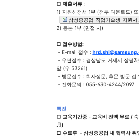
□
제출서류
:
1) 지원신청서 1부 (첨부 다운로드) 
삼성중공업_직업기술생_지원서.x
2) 등본 1부 (면접 시)
□
접수방법:
- E-mail 접수 :
hrd.shi@samsung
- 우편접수 : 경상남도 거제시 장평
앞 (우 53261)
- 방문접수 : 회사정문, 후문 방문 
- 전화문의 : 055-630-4244/2097
특전
□ 교육기간중 -
교육비 전액 무료 /
숙
月)
□
수료후 -
삼성중공업 내 협력사 