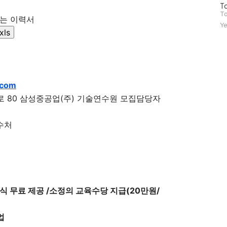
방
To
문
To
또는 이력서
자
Ye
수
ls
.com
3로 80 삼성중공업(주) 기술연수원 모집담당자
접수처
식 무료 제공 /소정의 교육수당 지급(20만원/
취업