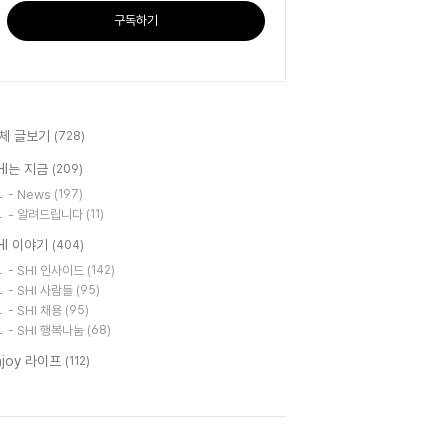
구독하기
체 글보기
(728)
HI는 지금
(209)
- News
(197)
- 알려드립니다
(11)
HI 이야기
(404)
- SHI 인사이드
(142)
- SHI 사람들
(95)
- SHI 채용
(95)
- SHI 행복나눔
(68)
njoy 라이프
(112)