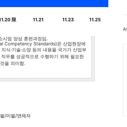
북
트
위
터
11.20 限
11.21
11.23
11.25
플
러
Ar
그
인
소시엄 양성 훈련과정임.
l Competency Standards)은 산업현장에
Ca
 지식·기술
·
소양 등의 내용을 국가가 산업부
 직무를 성공적으로 수행하기 위해 필요한
것을 의미함.
군필/미필/면제자