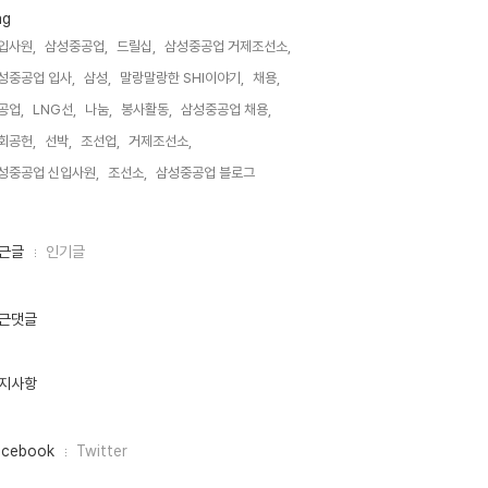
ag
입사원,
삼성중공업,
드릴십,
삼성중공업 거제조선소,
성중공업 입사,
삼성,
말랑말랑한 SHI이야기,
채용,
공업,
LNG선,
나눔,
봉사활동,
삼성중공업 채용,
회공헌,
선박,
조선업,
거제조선소,
성중공업 신입사원,
조선소,
삼성중공업 블로그,
근글
인기글
근댓글
지사항
acebook
Twitter