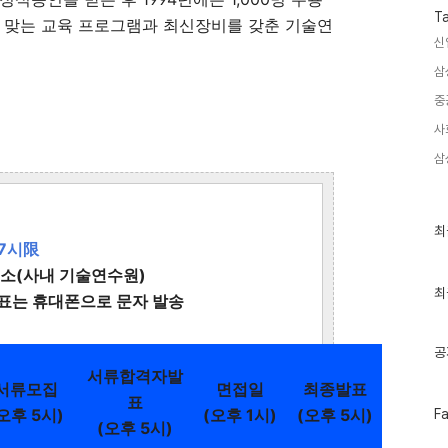
T
에 맞는 교육 프로그램과 최신장비를 갖춘 기술연
신
삼
중
사
삼
최
최
근
17시限
글
선소(사내 기술연수원)
과
인
최
발표는 휴대폰으로 문자 발송
기
글
공
서류합격자발
서류모집
면접일
최종발표
표
페
오후 5시)
(오후 1시)
(오후 5시)
F
(오후 5시)
이
스