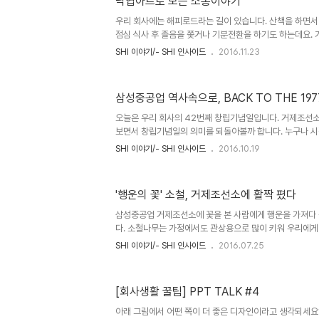
낙엽아트로 보는 소통이야기
겠습니다^^ 이쯤에서 궁금증이 하나 생깁니다. 선박용 연료
LNG 등은 서로 어떤 관계이고, 왜 LNG가 친환경 연료로 
우리 회사에는 해피로드라는 길이 있습니다. 산책을 하면서
점심 식사 후 졸음을 쫓거나 기분전환을 하기도 하는데요. 
어져 있곤 했는데 익명의 작가(?)분께서 색깔이 다른 낙엽
SHI 이야기/- SHI 인사이드
2016.11.23
남기셨습니다. 함께 작품을 감상해보겠습니다. 작품의 기본
치는 조선소를 만드는 것이 작가분의 소망이 아닐까 합니다. 여
정이 넘치는 회사가 되기를 바라는 작가의 심리가 엿보입니다.
삼성중공업 역사속으로, BACK TO THE 197
있으셨나봐요. 나비처럼 훨훨 날아가고 싶으신가 봅니다. 소
풀리는 일이 있다면 해결의 실마리를 소통에서 찾아보세요. 
오늘은 우리 회사의 42번째 창립기념일입니다. 거제조선소
짝..
보면서 창립기념일의 의미를 되돌아볼까 합니다. 누구나 시
업도 마찬가지였습니다. 우리 회사는 1974년 8월 정부
SHI 이야기/- SHI 인사이드
2016.10.19
출범했습니다. 그러나 당시 1차 오일쇼크가 일어나 세계 
연기하기로 하고 산업기계 분야에 역량을 집중했습니다. 우
건설하고 있던 우진조선을 인수해 삼성조선을 설립했습니다. 그
'행운의 꽃' 소철, 거제조선소에 활짝 폈다
임시 주주총회를 열고 그룹내 중공업 계열사 3사의 통합
니다. 각기 다른 3개의 회사가 합병했기 때문에 창립기념일은
삼성중공업 거제조선소에 꽃을 본 사람에게 행운을 가져다
정했습니다. ..
다. 소철나무는 가정에서도 관상용으로 많이 키워 우리에게
피우기 위해서는 50~100년이 걸리기 때문에 꽃을 볼 기
SHI 이야기/- SHI 인사이드
2016.07.25
한 두번 꽃을 볼 수 있는 만큼, 북미와 북유럽에서는 소철
이 전해지고 있습니다. 그럼 100년만에 핀다는 소철꽃, 자
둥근 형태의 암꽃과 긴 모양의 수꽃이 있는데, 이번에 삼성
[회사생활 꿀팁] PPT TALK #4
러브 모양으로 꽃이 피었는데, 손에 들어온 행운을 꽉~ 잡으
철나무는 은행나무, 메타세콰이어와 함께 살아있는 화석으
아래 그림에서 어떤 쪽이 더 좋은 디자인이라고 생각되세요? 