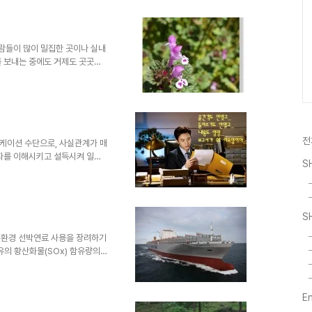
느끼지 못했는데 연말 연시의 따
S "사이트 멤버들과 즐겁게 참여
1년 한 해 동안 고생한 삼성중
해 매월 인도한다고 고생했을 삼
사람들이 많이 밀집한 곳이나 실내
를 보내는 중에도 거제도 곳곳에
만 함께 봄꽃을 보면서 잠시나마
촬영하였습니다! 비슷해 보이는 꽃
 가까운 주변을 산책하면서 숨어
전
케이션 수단으로, 사실관계가 매
계자를 이해시키고 설득시켜 일을
S
일, 주간, 월간 등 지정된 기간
설명하고 이에 대한 대책을 마련
 종류도 다양합니다. 그러나 이런
어려움은 물론이고, 상사가 보고
S
러워 합니다. 반대로, 보고서를
는 내용, 원하는 방향과 다르게
 친환경 선박연료 사용을 장려하기
유의 황산화물(SOx) 함유량의
, 전 세계 바다를 항해하는 선박의
습니다. 벙커C유에 함유된 황산
높으며, 전 세계 선박이 자동차
E
니다. 선박용 연료에 대해 알아보