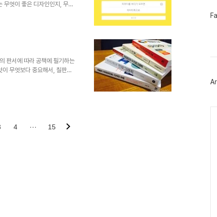
는 무엇이 좋은 디자인인지, 무엇
 점 때문인지 한눈에 파악하기는
페
F
이
가 있겠지만, 좋은 디자인과 그
스
있습니다. 레이아웃이란, 책이나
북
하고 배치하는 일을 의미합니다.
트
=배치만 잘하면) 깔끔하고 보기에
위
는 적절한 곳에 배..
터
님의 판서에 따라 공책에 필기하는
플
것이 무엇보다 중요해서, 칠판을
러
두장 뒤로 넘어가 있었기 때문이
Ar
그
니다. 가끔은 수업 시간에 필기
인
하기도 했습니다. 3~4가지 색의
시했습니다. 또, 글로 장황하게
Ca
정한 간격의 선이 있는 노트였지
리하였습니다. 지금 생각해보니,
3
4
···
15