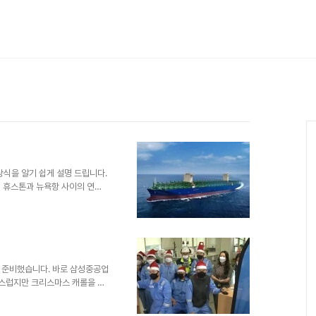
상식을 알기 쉽게 설명 드립니다.
57년 휴스톤과 뉴욕항 사이의 연안
티(Gate Way City)호'를
광물이나 곡식류, 원유를 제외한
테이너를 세는 단위=TEU :
-foot Equivalent Unit)라
개의 크기를 나타내는 단위입니다.
 준비했습니다. 바로 삼성중공업
쑥스럽지만 크리스마스 캐롤을 직
를 앞두고 뜻깊은 행사에 참석하
욱 즐거운 행사였습니다." -