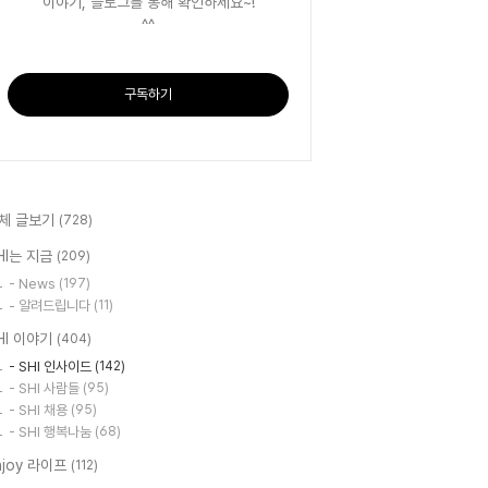
이야기, 블로그를 통해 확인하세요~!
^^
구독하기
체 글보기
(728)
HI는 지금
(209)
- News
(197)
- 알려드립니다
(11)
HI 이야기
(404)
- SHI 인사이드
(142)
- SHI 사람들
(95)
- SHI 채용
(95)
- SHI 행복나눔
(68)
njoy 라이프
(112)