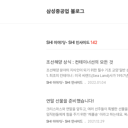
삼성중공업 블로그
SHI 이야기/- SHI 인사이드
142
조선해양 상식 : 컨테이너선의 모든 것
조선해양 분야의 지식인이 되기 위한 필수 기초 교양 일반 
1. 최초의 컨테이너 : 미국 씨랜드(Sea Land)사가 19
수송에 소형 탱크선을 개조한 최초의 컨테이너선 게이트 웨이 시
SHI 이야기/- SHI 인사이드
2022.01.04
투입함으로써 처음 시작되었습니다. 65년이 흐른 현재는 
해상 화물의 90% 이상을 컨테이너선이 담당합니다. 2. 컨
Twenty-foot Equivalent Unit 컨테이너는 TEU(Twenty
연말 선물을 준비했습니다!
는 단위를 사용합니다. TEU는 20피트 컨테이너 박스 1
20,000TEU라고 하면 20피트 컨..
크리스마스와 연말을 앞두고, 여러 선주들이 특별한 선물을
임직원들에게 힘을 주기 위한 '캐롤송' 이라고 하는데요. 
접 부르면서 즐거워 했던 선주사 관계자 분들! "크리스마스
SHI 이야기/- SHI 인사이드
2021.12.29
게 되어 기쁩니다. 우리 사이트 멤버들과 함께할 수 있어 더