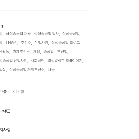
ag
성,
삼성중공업 채용,
삼성중공업 입사,
삼성중공업,
박,
LNG선,
조선소,
신입사원,
삼성중공업 블로그,
사활동,
거제조선소,
채용,
중공업,
조선업,
성중공업 신입사원,
사회공헌,
말랑말랑한 SHI이야기,
릴십,
삼성중공업 거제조선소,
나눔,
근글
인기글
근댓글
지사항