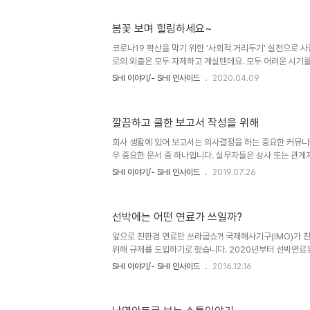
ALTERA "코로나 시국이라 크리스마스와 연말 분위기를 
뜻한 느낌을 느끼게 해주어 즐거운 시간이었습니다." - EP
봄꽃 보며 힐링하세요~
하였으며, 본 행사의 취지에 맞게 선주사들의 캐롤송이 202
공업 임직원들에게 힘을 줄 수 있었으면 좋겠습니다." "올
코로나19 확산을 막기 위한 '사회적 거리두기' 실천으로 
성중..
로의 외출은 모두 자제하고 계실텐데요. 모두 어려운 시기
는 봄이 성큼 찾아왔습니다. 몸도 마음도 답답한 요즘이지
SHI 이야기/- SHI 인사이드
2020.04.09
힐링해 보시길 바랍니다. 사진은 모두 갤럭시 노트9으로 
이지만 모두 저마다 어여쁜 이름이 있는데요. 이번 주말은
있는 들꽃을 찾아보는 건 어떨까요?
깔끔하고 쿨한 보고서 작성을 위해
회사 생활에 있어 보고서는 의사결정을 하는 중요한 커뮤니
우 중요한 문서 중 하나입니다. 실무자들은 상사 또는 관
진행해 나가기 위해 '팩트'에 기반한 보고서를 작성합니다. 일
SHI 이야기/- SHI 인사이드
2019.07.26
내에 업무 흐름을 파악하기 위한 보고서, 돌발적인 상황을 
하기 위한 보고서, 업무개선 및 의견제시를 위한 보고서 등
보고서를 작성하는 실무자들은 매우 힘들어합니다. 작성의 
선박에는 어떤 연료가 쓰일까?
서를 검토하는 단계에서 이런 저런 지적을 하게 되면 당황스
받는 상사의 입장에서도 스트레스를 받을 수 있습니다. 원하
앞으로 친환경 연료만 쓰라굽쇼?! 국제해사기구(IMO)가
..
위해 규제를 도입하기로 했습니다. 2020년부터 선박연료
상한선을 현행 3.5%에서 0.5%로 줄여야 합니다. 따라서
SHI 이야기/- SHI 인사이드
2016.12.16
연료로 지난 50년간 써온 벙커C유를 사용하기 어렵게 됐
화물 함유량은 자동차 연료보다 1천배에서 최대 3천배까지 
수보다 훨씬 적은데도 배출하는 황산화물은 130배나 많습