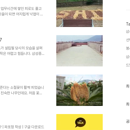
로 쓰이는 벙커C유, MGO,
떠오르고 있을까요? 자세히 알..
 업무시간에 쌓인 피로도 풀고
가을이 되면 어지럽게 낙엽이 흩
들과 솔방울로 일명 '낙엽아트'를
T
 컨셉은 하트입니다. 사랑이 넘
기도 하트, 저기도 하트... 애
삼
 그런데... 요즘 답답한 일이
7
선
통이 무엇보다 중요하죠. 잘 안
너와 나, 우리 모두 마음을 활
가 설립될 당시의 모습을 살펴
봉
작은 어렵고 힘듭니다. 삼성중공
삼
의 중화학공업 육성정책에 발맞춰
경제가 침체되었고 조선소 건설을
드
리 회사는 77년 당시 조선소를
리고 1982년 10월 19일,
을 결의해 삼성중공업이 탄생했습
최
최
 3사 합병일인 10월 19일로
 준다는 소철꽃이 활짝 피었습니
근
 친숙한 나무인데요. 처음 꽃을
글
회가 매우 적다고 합니다. 백년에
과
인
꽃을 보면 행운이 찾아온다는 속설
최
기
세히 살펴 볼까요. 소철나무 꽃은
글
중공업에 핀 꽃은 수꽃입니다. 글
라는 뜻이 아닐까 합니다.^^ 소
공
로 불립니다. 공룡이 뛰어놀던
| 파포정 작성 | 구글 다운로드