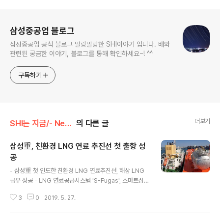
로그 정보
삼성중공업 블로그
삼성중공업 공식 블로그 말랑말랑한 SHI이야기 입니다. 배와
관련된 궁금한 이야기, 블로그를 통해 확인하세요~! ^^
구독하기
더보기
SHI는 지금/- News
의 다른 글
삼성重, 친환경 LNG 연료 추진선 첫 출항 성
공
글 내용
- 삼성重 첫 인도한 친환경 LNG 연료추진선, 해상 LNG
급유 성공 - LNG 연료공급시스템 'S-Fugas', 스마트십
기술 입증...추가 수주 기대 - FLNG, LNG 운반선, LNG
3
0
2019. 5. 27.
벙커링선에 이어 LNG 연료추진선까지 라인업 완성 삼성
중공업이 자체 기술로 첫 LNG 연료추진 선박 건조에 성공
해 세계 친환경 선박 시장에서 건조 능력과 기술력을 입증