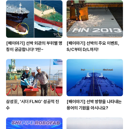
[배이야기] 선박 외관의 부위별 명
[배이야기] 선박의 주요 이벤트,
칭이 궁금합니다! 1탄~
S/C부터 D/L까지!
삼성重, '시더 FLNG' 성공적 진
[배이야기] 선박 방향을 나타내는
수
용어의 기원을 아시나요?