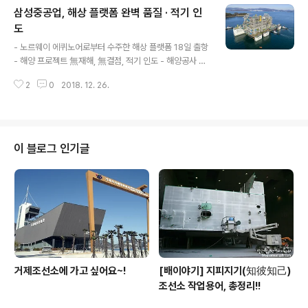
삼성중공업, 해상 플랫폼 완벽 품질 · 적기 인
했습니다. 삼성중공업은 올해 초 아시아지역 선사에 인도
한 11만 3,000톤급 LNG 연료추진 유조선 2척이 네덜란
도
글 내용
드 로테르담 항구에서 첫 LNG 벙커링(연료 공급)을 성공
- 노르웨이 에퀴노어로부터 수주한 해상 플랫폼 18일 출항
적으로 마치고 친환경 선박으로서 본격적인 운항을 개시했
- 해양 프로젝트 無재해, 無결점, 적기 인도 - 해양공사 수
다고 29일 밝혔습니다. 2015년말 삼성중공업은 회사 최
행 능력 입증으로 수주 경쟁력 한층 강화 삼성중공업이 18
초의 LNG 연료추진 유조선 2척을 수주해 올해 1월과 2월
2
0
2018. 12. 26.
일 요한 스베드럽(Johan Sverdrup) P1 플랫폼(Platfor
각각 인도..
m)의 건조를 마치고 발주처에 성공적으로 인도했다고 밝
혔습니다. 요한 스베드럽 P1 플랫폼은 삼성중공업이 201
5년에 노르웨이 에퀴노어(Equinor)社로부터 5.8억달러
(6,500억원)에 수주한 해양 프로젝트로, 길이 136m, 폭
이 블로그 인기글
69m, 높이 72m 크기에 28,100톤에 달하는 대형 원유
생산설비입니다. 삼성중공업은 셸 프렐류드(Shell Prelu
de) FLNG, 에지나(Egina) FPSO 등 대형 해양공사 경험
을 바탕으로 한 '삼성 Lessons ..
거제조선소에 가고 싶어요~!
[배이야기] 지피지기(知彼知己)
조선소 작업용어, 총정리!!