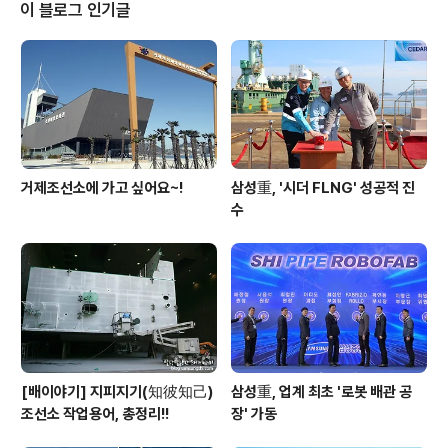
인철 고용노동부 통영지청장, 정종득 안전보건공단 부산광
이 블로그 인기글
역본부장 등 유관부처 관계자와 해외 선주 및 임직원 등 14
0여명이 참석하였음.작업중지권은 `위험하면 즉시 멈춘다
`는 원칙을 모든 작업자의 기본 권리이자 의무로 규정하고,
현장에서 즉각 실행 가능한 안전문화를 확고히 정착하고자
하는 강력한 의지를 담고 있음.이에 따..
거제조선소에 가고 싶어요~!
삼성重, '시더 FLNG' 성공적 진
수
[배이야기] 지피지기(知彼知己)
삼성重, 업계 최초 '로봇 배관 공
조선소 작업용어, 총정리!!
장' 가동