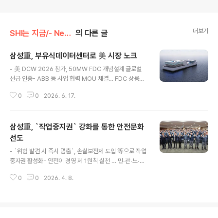
더보기
SHI는 지금/- News
의 다른 글
삼성重, 부유식데이터센터로 美 시장 노크
글 내용
- 美 DCW 2026 참가, 50MW FDC 개념설계 글로벌
선급 인증- ABB 등 사업 협력 MOU 체결… FDC 상용화
박차2026.4.24(금) 삼성중공업은 20~23일(현지시간)
0
0
2026. 6. 17.
나흘간 미국 워싱턴 D.C.에서 열린 '데이터센터월드(DCW
2026)'에서 자체 개발한 '부유식데이터센터(Floating D
ata Center, 이하 FDC)'의 글로벌 시장 진입을 위한 기반
삼성重, `작업중지권` 강화를 통한 안전문화
을 마련했다고 24일 밝힘.삼성중공업이 올해 처음 참가한
DCW 2026은 급증하는 데이터센터 인프라 수요 증가에
선도
글 내용
대응하기 위한 기술, 투자 방향성을 가늠할 수 있는 북미 지
- `위험 발견 시 즉시 멈춤`, 손실보전제 도입 等으로 작업
역 대표 행사임.FDC는 AI 기술 상용화에 따라 폭발적 수요
중지권 활성화- 안전이 경영 제 1원칙 실천 … 민∙관∙노∙사
증가가 예상되는 데이터센터의 부유식 모델로 육지가 아닌
합동 선포삼성중공업은 `근로자가 안전할 권리`를 철저하
강이나 바다 위에 설치해 부지 확보, 전..
0
0
2026. 4. 8.
게 보장하고 안전경영의 새로운 패러다임을 제시하는 `작
업중지권 선포식`을 26일 개최했음.이날 선포식에는 남궁
금성 안전보건경영책임자(CSO,부사장)와 최원영 노동자
협의회위원장, 윤진석 사내협력회사 협의회장을 비롯해 김