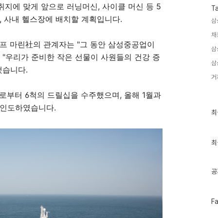
지에 맞게 앞으로 러닝머신, 사이클 머신 등 5
T
 사내 헬스장에 배치할 계획입니다.
삼
채
프 마린社의 관계자는 "그 동안 삼성중공업이
삼
 "우리가 준비한 작은 선물이 사원들의 건강 증
삼
했습니다.
거
로부터 6척의 드릴십을 수주했으며, 올해 1월과
을 인도하였습니다.
최
최
근
글
과
인
최
기
글
공
페
F
이
스