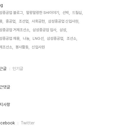
ag
성중공업 블로그,
말랑말랑한 SHI이야기,
선박,
드릴십,
용,
중공업,
조선업,
사회공헌,
삼성중공업 신입사원,
성중공업 거제조선소,
삼성중공업 입사,
삼성,
성중공업 채용,
나눔,
LNG선,
삼성중공업,
조선소,
제조선소,
봉사활동,
신입사원,
근글
인기글
근댓글
지사항
acebook
Twitter