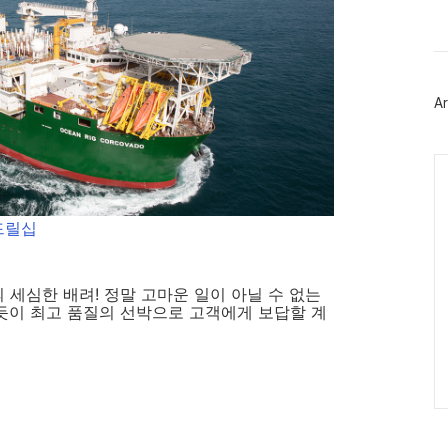
북
트
위
터
플
러
Ar
그
인
Ca
드릴십
세심한 배려! 정말 고마운 일이 아닐 수 없는
듯이 최고 품질의 선박으로 고객에게 보답할 계