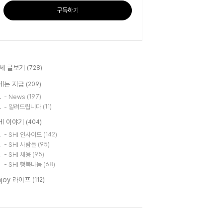
구독하기
체 글보기
(728)
HI는 지금
(209)
- News
(197)
- 알려드립니다
(11)
HI 이야기
(404)
- SHI 인사이드
(142)
- SHI 사람들
(95)
- SHI 채용
(95)
- SHI 행복나눔
(68)
njoy 라이프
(112)