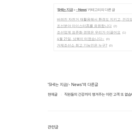
'
SHI는 지금
>
- News
' 카테고리의 다른 글
버려진 자전거 재활용해서 환경도 지키고, 건강
조선분야 마이스터高를 응원합니다
(2)
조선업계 표준화 경영은 우리가 이끌어요
(1)
4월 21일, 상복이 터졌습니다~
(0)
거제조선소 최고 기능인은 누구?
(0)
'SHI는 지금/- News'의 다른글
현재글
직원들의 건강까지 챙겨주는 이런 고객 또 없습
관련글