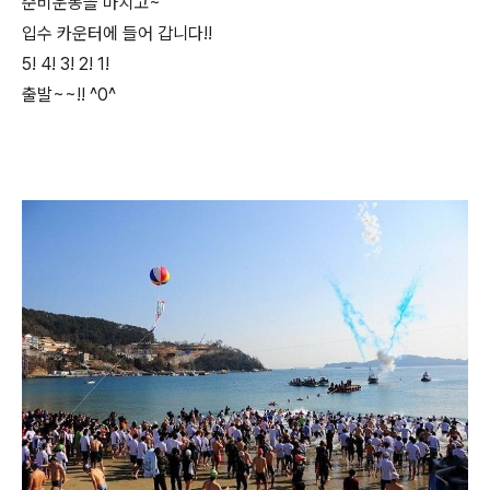
준비운동을 마치고~
입수 카운터에 들어 갑니다!!
5! 4! 3! 2! 1!
출발~~!! ^0^