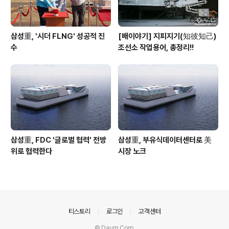
삼성重, '시더 FLNG' 성공적 진
[배이야기] 지피지기(知彼知己)
수
조선소 작업용어, 총정리!!
삼성重, FDC '글로벌 협력' 전방
삼성重, 부유식데이터센터로 美
위로 협력한다
시장 노크
의안내
티스토리
로그인
고객센터
© Daum Corp.