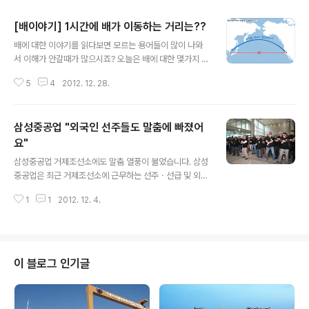
[배이야기] 1시간에 배가 이동하는 거리는??
글 내용
배에 대한 이야기를 읽다보면 모르는 용어들이 많이 나와
서 이해가 안갈때가 많으시죠? 오늘은 배에 대한 몇가지 상
식을 알려드릴게요. 차근차근 읽다보면 배와 조금씩 친해
5
4
2012. 12. 28.
지실 수 있을거예요~ 선수는 어디? 선미는 어디? 흔히 선
박에 대해 설명하는 글에는 선수(船首), 선미(船尾)라는
말을 자주 하는데요. 선수부와 선미부에 대해 반대로 알고
삼성중공업 "외국인 선주들도 말춤에 빠졌어
계신분들이 꽤 많답니다. 보통 조타실이 있는 상부구조를
앞부분이라고 생각하는데요. 아래 그림에서 보시는 것과
요"
글 내용
같이 상갑판 아래를 길이 방향으로 나누어 선수부, 중앙부
삼성중공업 거제조선소에도 말춤 열풍이 불었습니다. 삼성
및 선미부라 하고, 상갑판 위를 상부구조라고 합니다. 배는
중공업은 최근 거제조선소에 근무하는 선주ㆍ선급 및 외국
어떻게 고정시킬까? 보통 선수부 양쪽에 달린 눈 처럼 툭
인 직원들에게 색다른 추억을 선물하고 임직원들과의 공감
튀어나온 구조물이 뭔지 아시나요? 바로 앵커(Anchor)라
1
1
2012. 12. 4.
대를 형성하고자 'U Can Dance' 펀(Fun) 활동을 전개했
고 부르는 '닻'이랍니다. '앵커'..
습니다. 최고 품질의 선박건조를 위해 한마음으로 움직이
고 있는 임직원, 선주ㆍ선급, 그리고 외국인 직원들이 다함
께 말춤을 추며 소통할 수 있는 시간을 만든 것이죠.^^ 이번
행사는 거제조선소 지원관 로비에서 점심시간동안 진행됐
이 블로그 인기글
는데요. 12시를 지나 식사를 마친 직원들이 하나 둘 모였고
순식간에 100여 명이 행사장을 가득 메웠습니다. 삼성중
공업 직원들은 기념으로 티셔츠를 나눠 주며 흥을 돋우었