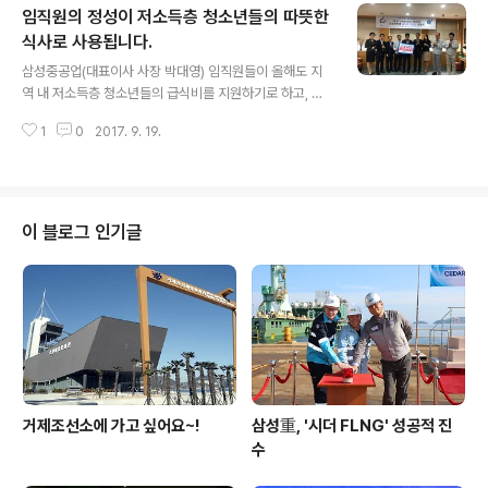
임직원의 정성이 저소득층 청소년들의 따뜻한
사단과 함께 거제시 장목면 송진마을을 찾아 어르신들에게
나눔 물품과 과일 등을 전달하고 담소를 나눴습니다. 명절
식사로 사용됩니다.
글 내용
을 앞두고 더욱 외로워지는 지역 소외 이웃들을 찾아 사랑
삼성중공업(대표이사 사장 박대영) 임직원들이 올해도 지
을 나누는 작은 활동은 앞으로도 쭉 이어질 예정입니다.
역 내 저소득층 청소년들의 급식비를 지원하기로 하고, 지
난 19일 거제교육지원청에서 전달식을 가졌습니다. 전달
1
0
2017. 9. 19.
식에는 거제교육지원청 이승열 교육장, 경남사회복지공동
모금회 김용희 사무처장, 삼성중공업 총무팀 이성웅 상무
등 관계자 20여명이 참석했습니다. 삼성중공업 임직원들
의 자발적인 참여를 통해 모아진 1억4천9백만원은 경남사
회복지공동모금회를 통해, 거제 관내 15개 중˙고교 결식학
이 블로그 인기글
생 282명의 1년간 급식비로 지원될 예정입니다. 삼성중공
업은 지난 2004년부터 지역 내 가정 형편이 어려운 청소
년들의 급식비를 지원해 왔습니다. 지난해까지 임직원 모
금액 22억 7천여만원이 사용되어, 6,000여명의 청소년
들이 따뜻한 식사를 할 수 있도록 도왔습니다.
거제조선소에 가고 싶어요~!
삼성重, '시더 FLNG' 성공적 진
수