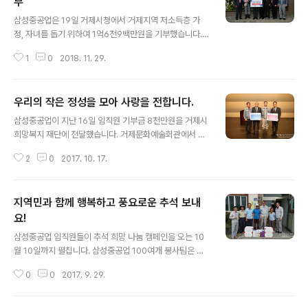
부
글 내용
삼성중공업은 19일 거제시청에서 거제지역 저소득층 가
정, 자녀를 돕기 위하여 1억6천9백만원을 기부했습니다.
삼성중공업 김준철 조선소장은 희망복지재단 노철현 이사
1
0
2018. 11. 29.
장에게 6천3백만원, 교육지원청 안재기 교육장에게 1억6
백만원을 각각 전달했습니다. 이 날 전달식에는 거제시 변
광용 시장, 경남공동모금회 한철수 회장 등 20명이 참석했
우리의 작은 정성을 모아 사랑을 전합니다.
습니다. 삼성중공업이 기부한 1억6천9백만원은 임직원들
글 내용
이 매달 일정액을 적립한 금액입니다. 기부금은 저소득층
삼성중공업이 지난 16일 임직원 기부금 8천만원을 거제시
가정, 자녀 지원 사업 등에 사용될 예정입니다. 삼성중공업
희망복지 재단에 전달했습니다. 거제문화예술회관에서 열
은 이번에 전달한 금액을 포함 2007년부터 현재까지 32
린 전달식에는 권민호 거제시장, 거제희망복지재단 박동철
억 원의 임직원 모금액을 희망복지재단과 교육지원청에 기
2
0
2017. 10. 17.
이사장, 삼성중공업 총무팀 이성웅 상무, 삼성중공업 노동
부하여 지역內 저소득층 가정, 자녀 지원에 힘을 보탰습니
자협의회 김원극 위원장 등이 참석했습니다. 전달된 성금
다. 삼성중공업 관계자는 "날씨는 추워졌지만 임직원..
은 삼성중공업 임직원들이 거제시의 어려운 이웃을 위해
지역민과 함께 행복하고 풍요로운 추석 보내
사용해 달라며 올 1월부터 모은 금액입니다. 성금은 거제시
희망복지재단을 통해 지역 내 소외계층의 생계비 및 의료
요!
글 내용
비 등으로 지원 할 예정입니다. 또한 학업성적이 우수한 저
삼성중공업 임직원들이 추석 희망 나눔 캠페인을 오는 10
소득층 학생에게 장학금으로도 전달 될 예정입니다. 삼성
월 10일까지 펼칩니다. 삼성중공업 100여개 봉사팀은 추
중공업은 지난 2013년부터 지난해까지 거제시 희망복지
석을 맞아 지역 내 복지시설과 결연세대, 결연마을, 결연 경
재단에 7억 8천만원을 기부 했습니다.
0
0
2017. 9. 29.
로당 150여곳을 찾아 부식세트 등을 전달하고 봉사활동을
펼치고 있는데요. 지난 21일에는 삼성중공업의 신임 안전
경영본부장인 피터 헤이워드(Peter Hayward)가 VG 봉