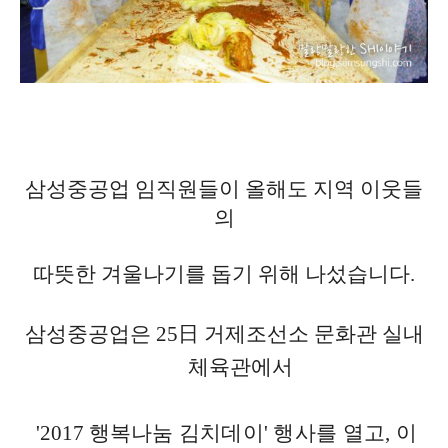
삼성중공업 임직원들이 올해도 지역 이웃들
의
따뜻한 겨울나기를
돕기 위해 나섰습니다
.
삼성중공업은
25
日 거제조선소 문화관 실내
체육관에서
'2017
행복
나눔 김치데이
'
행사를 열고
,
이