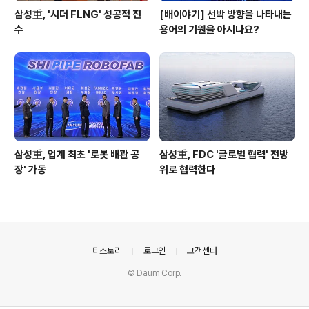
삼성重, '시더 FLNG' 성공적 진
[배이야기] 선박 방향을 나타내는
수
용어의 기원을 아시나요?
삼성重, 업계 최초 '로봇 배관 공
삼성重, FDC '글로벌 협력' 전방
장' 가동
위로 협력한다
의안내
티스토리
로그인
고객센터
© Daum Corp.