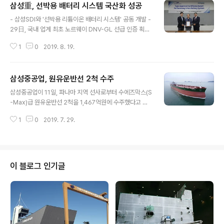
삼성重, 선박용 배터리 시스템 국산화 성공
글 내용
- 삼성SDI와 '선박용 리튬이온 배터리 시스템' 공동 개발 -
29日, 국내 업계 최초 노르웨이 DNV-GL 선급 인증 획득
- 가격 낮추고, 범용성 높여... 친환경 선박 수주戰 우위 선
1
0
2019. 8. 19.
점 삼성중공업이 선박에 적용되는 배터리 시스템의 국산화
에 성공함으로써 친환경 선박 기술 경쟁력을 한층 더 강화
하였습니다. 삼성중공업은 삼성SDI와 공동 개발한 '선박용
삼성중공업, 원유운반선 2척 수주
리튬이온 배터리 시스템'이 국내 업계 최초로 노르웨이 선
글 내용
급인 DNV-GL社로부터 형식승인을 획득했다고 29일 밝
삼성중공업이 11일, 파나마 지역 선사로부터 수에즈막스(S
혔습니다. ※ 형식승인이란 선급에서 제시하는 안전 및 성
-Max)급 원유운반선 2척을 1,467억원에 수주했다고 밝
능 기준을 만족하는지 검증하는 절차로, 인증을 받아야 선
혔습니다. 해당 선박은 2021년 3월에 인도될 예정입니다.
박 적용이 가능합니다. DNV-GL은 충방전 안정도 시험, 화
1
0
2019. 7. 29.
※ 수에즈막스(S-Max, Suez Canal Maximum) : 화물
재 전파 시험 등 총 31건의 까다로운 시험을 거쳐 인증을
을 가득 실은 상태로 수에즈 운하를 통과할 수 있는 최대 선
수여했습니다...
형을 뜻하며, 크기는 13만~15만톤급 입니다. 삼성중공업
이 이번에 수주한 선박은 △질소산화물 저감장치(SCR) 및
선박평형수 처리장치(BWTS) 등을 탑재해 친환경 규제에
이 블로그 인기글
적합하며 △선주사의 운항 조건에 최적화된 선형 및 추진
기 등 연료 절감기술들을 대거 적용해 운항 효율성을 높였
습니다. 특히, 삼성중공업이 국내 업계 최초로 독자 개발한
차세대 스마트십 시스템 '에스베슬(SVESSEL)'이 탑재돼
△연..