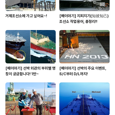
거제조선소에 가고 싶어요~!
[배이야기] 지피지기(知彼知己)
조선소 작업용어, 총정리!!
[배이야기] 선박 외관의 부위별 명
[배이야기] 선박의 주요 이벤트,
칭이 궁금합니다! 1탄~
S/C부터 D/L까지!