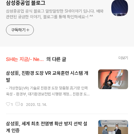
삼성중공업 블로그
삼성중공업 공식 블로그 말랑말랑한 SHI이야기 입니다. 배와
관련된 궁금한 이야기, 블로그를 통해 확인하세요~! ^^
구독하기
더보기
SHI는 지금/- News
의 다른 글
삼성重, 친환경 도장 VR 교육훈련 시스템 개
발
글 내용
- 가상현실(VR) 기술로 친환경 도장 맞춤형 高기량 인력
육성 - 환경부, 대기환경보전법 시행령 개정... 친환경 도료
확대 □ 삼성중공업이 14일 친환경 도료 적용 확대를 위한
1
0
2020. 12. 14.
'도장 가상현실(Virtual Reality, VR) 교육훈련 시스템'을
개발하고 거제 조선소에 본격 적용했다고 밝혔습니다. □
삼성중공업이 자체 개발한 도장 VR 시스템은 HMD(Hea
삼성重, 세계 최초 전염병 확산 방지 선박 설
d Mount Display)를 통해 현장 도장 작업을 3차원 가상
공간에서 직접 경험하고 기량을 평가할 수 있는 시뮬레이
계 인증
글 내용