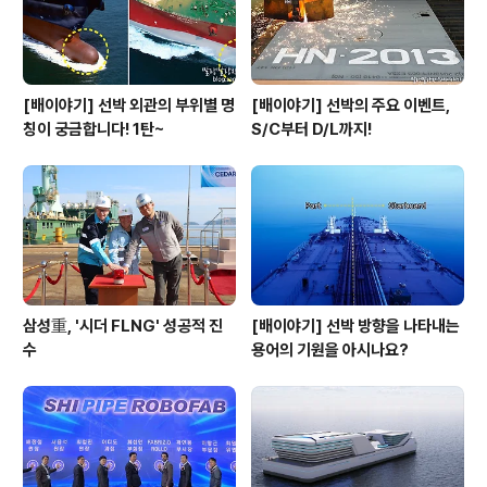
[배이야기] 선박 외관의 부위별 명
[배이야기] 선박의 주요 이벤트,
칭이 궁금합니다! 1탄~
S/C부터 D/L까지!
삼성重, '시더 FLNG' 성공적 진
[배이야기] 선박 방향을 나타내는
수
용어의 기원을 아시나요?