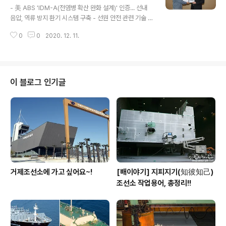
터입니다. 사용자는 가상 공간에서 실제 작업 환경과 동일
- 美 ABS 'IDM-A(전염병 확산 완화 설계)' 인증... 선내
하게 구현된 선박 구조물에 스프레이 건(spray gun)을 조
음압, 역류 방지 환기 시스템 구축 - 선원 안전 관련 기술 차
작하여 친환경 도료를 사용한 도장 작업을 체험할 수 있으
별화로 수주 경쟁력 한층 강화 □ 올해 전 세계를 강타한 코
며, 실습 후 건조 도막 두께 등 실습 결과도 실시..
0
0
2020. 12. 11.
로나바이러스감염증-19(COVID-19)로 인해 전염병 관리
중요성이 더욱 부각된 가운데, 삼성중공업이 세계 최초로
전염병 확산 방지 기술이 적용된 선박 개발에 성공하며 관
심이 집중되고 있습니다. □ 삼성중공업은 세계에서 가장
공신력 높은 선급 중 하나인 미국 ABS社로부터 '전염병
이 블로그 인기글
확산 완화 설계(Guide for Mitigation of Infectious Di
sease Transmission on Board Marine and Offsh
ore Assets)'에 대한 기본 인증(Approval in Princip..
거제조선소에 가고 싶어요~!
[배이야기] 지피지기(知彼知己)
조선소 작업용어, 총정리!!