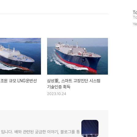
방
To
문
To
자
Ye
수
6조원 규모 LNG운반선
삼성重, 스마트 고장진단 시스템
기술인증 획득
6
2023.10.24
입니다. 배와 관련된 궁금한 이야기, 블로그를 통