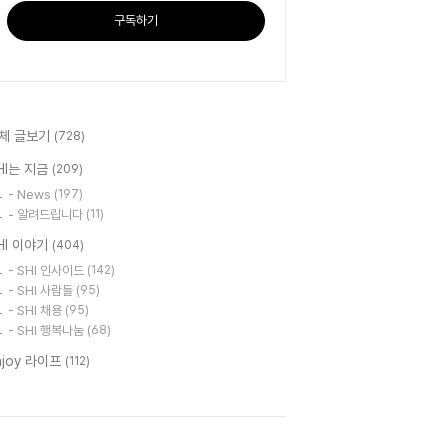
구독하기
체 글보기
(728)
HI는 지금
(209)
- News
(197)
- 알려드립니다
(11)
HI 이야기
(404)
- SHI 인사이드
(142)
- SHI 사람들
(95)
- SHI 채용
(95)
- SHI 행복나눔
(68)
njoy 라이프
(112)