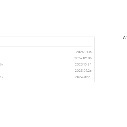
이
스
북
트
위
터
플
러
Ar
그
인
2026.01.16
Ca
2024.02.06
2023.10.24
(0)
2023.09.26
2023.09.21
(1)