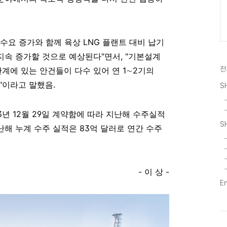
수요 증가와 함께 육상
LNG
플랜트 대비 납기
 지속 증가할 것으로 예상된다
"
면서
, "
기본설계
전
단계에 있는 안건들이 다수 있어 연
1
∼
2
기의
"
이라고
말했음
.
S
3
년
12
월
29
일 계약함에 따라 지난해 수주실적
S
난해
누계 수주 실적은
83
억 달러로
연간 수주
-
이 상
-
E