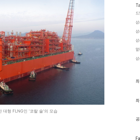
T
드
삼
삼
삼
말
삼
최
최
근
글
과
인
최
기
글
대형 FLNG인 '코랄 술'의 모습
공
페
F