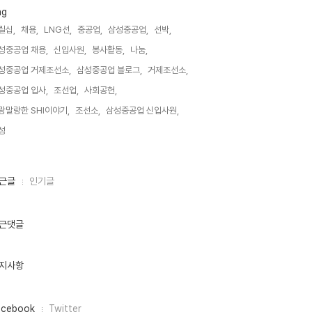
ag
릴십,
채용,
LNG선,
중공업,
삼성중공업,
선박,
성중공업 채용,
신입사원,
봉사활동,
나눔,
성중공업 거제조선소,
삼성중공업 블로그,
거제조선소,
성중공업 입사,
조선업,
사회공헌,
랑말랑한 SHI이야기,
조선소,
삼성중공업 신입사원,
성,
근글
인기글
근댓글
지사항
acebook
Twitter