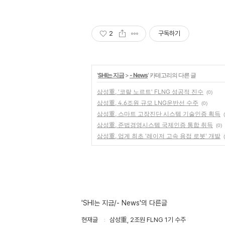
2
구독하기
'
SHI는 지금
>
- News
' 카테고리의 다른 글
삼성重, '코랄 노르트' FLNG 성공적 진수
(0)
삼성重, 4.6조원 규모 LNG운반선 수주
(0)
삼성重, 스마트 고장진단 시스템 기술인증 획득
삼성重, 준법경영시스템 국제인증 통합 취득
(0)
삼성重, 업계 최초 '레이저 고속 용접 로봇' 개발
'SHI는 지금/- News'의 다른글
현재글
삼성重, 2조원 FLNG 1기 수주