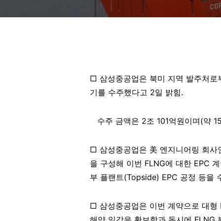
□ 삼성중공업은 북미 지역 발주처로
기를 수주했다고
2일
밝힘
.
수주 금액은
2조
101
억원
이며
(
약
1
□ 삼성중공업은 美 엔지니어링 회사
을 구성해 이번
FLNG
에 대한
EPC
계
부 플랜트
(Topside) EPC
공정 등을
□ 삼성중공업은 이번 계약으로 대형
해양 일감을 확보함과 동시에
FLNG