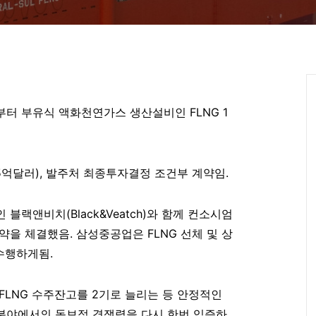
부터 부유식 액화천연가스 생산설비인
FLNG 1
5
억달러
)
,
발주처
최종투자결정 조건부 계약임
.
인 블랙앤비치
(Black&Veatch)
와 함께 컨소시엄
약을 체결했음
.
삼성중공업은
FLNG
선체 및 상
 수행하게됨
.
FLNG
수주잔고를
2
기로 늘리는 등 안정적인
분야에서의 독보적 경쟁력을 다시 한번 입증하