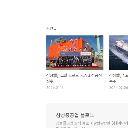
관련글
삼성重, '코랄 노르트' FLNG 성공적
삼성重, 4.
진수
수주
2026.01.16
2024.02.0
삼성중공업 블로그
삼성중공업 공식 블로그 말랑말랑한 SHI이야기 