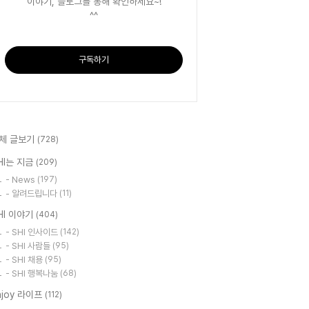
이야기, 블로그를 통해 확인하세요~!
^^
구독하기
체 글보기
(728)
HI는 지금
(209)
- News
(197)
- 알려드립니다
(11)
HI 이야기
(404)
- SHI 인사이드
(142)
- SHI 사람들
(95)
- SHI 채용
(95)
- SHI 행복나눔
(68)
njoy 라이프
(112)