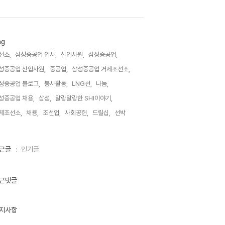
ag
선소,
삼성중공업 입사,
신입사원,
삼성중공업,
성중공업 신입사원,
중공업,
삼성중공업 거제조선소,
성중공업 블로그,
봉사활동,
LNG선,
나눔,
성중공업 채용,
삼성,
말랑말랑한 SHI이야기,
제조선소,
채용,
조선업,
사회공헌,
드릴십,
선박,
근글
인기글
근댓글
지사항