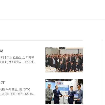
열어
아테네 기술 로드쇼...뉴 디자인
물운송↑, 탄소배출↓ - 주요 선사
게 디자인한 선박의 공식 데뷔 장
 현지시간 17일 그리스 아테네
 Athens'(삼성 기술 로드쇼)를 열
식 발표했다고 밝힘. 이번 로드
히기'
롯 선급 및 파트너사까지 총 35개
 선형 독자 모델...美 'OTC
축, 경제성 초점 -빠른 LNG생산
자 삼성중공업이 차세대 FLNG 모
삼성중공업은 美 현지시간 1일 휴