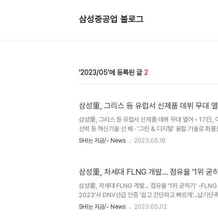
삼성중공업 블로그
2023/05
2
삼성重, 그리스 등 유럽서 신제품 데뷔 무대 
삼성重, 그리스 등 유럽서 신제품 데뷔 무대 열어 - 17日, 
선박 등 혁신기술 선 봬 · '그린 & 디지털' 융합 기술로 화
대상 타겟 기술 마케팅, 뜨거운 호응 □ 삼성중공업이 새롭
SHI는 지금/- News
2023.05.18
소로 유럽을 직접 찾아 기술 로드쇼를 개최함. 삼성중공업은
메리어트 호텔에서 'Samsung Technical Seminar in
고 혁신적인 디자인의 LNG운반선과 컨테이너선 개발을 공
삼성重, 차세대 FLNG 개발... 점유율 '1위 굳
쇼에는 미네르바, 가스로그, 쉘, 토탈 등 주요 선주사를 비
사, 70여명이 참석해 뜨거운 관심을 보였음. □ ..
삼성重, 차세대 FLNG 개발... 점유율 '1위 굳히기' -FLNG
2023'서 DNV선급 인증 '쉽고 간단하고 빠르게'...납기단
원하는 발주처 공략...FLNG 1위 전략 □ FLNG 절대 강
SHI는 지금/- News
2023.05.02
델을 개발해 납기 단축을 원하는 발주처 공략에 나섬, □ 