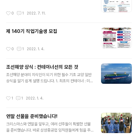
작성시간
0
1
2022. 7. 11.
제 140기 직업기술생 모집
작성시간
0
1
2022. 1. 4.
조선해양 상식 : 컨테이너선의 모든 것
글 내용
조선해양 분야의 지식인이 되기 위한 필수 기초 교양 일반
상식을 알기 쉽게 설명 드립니다. 1. 최초의 컨테이너 : 미국
씨랜드(Sea Land)사가 1957년 휴스톤과 뉴욕항 사이의
연안 수송에 소형 탱크선을 개조한 최초의 컨테이너선 게
작성시간
1
1
2022. 1. 4.
이트 웨이 시티(Gate Way City)호'를 투입함으로써 처음
시작되었습니다. 65년이 흐른 현재는 광물이나 곡식류, 원
유를 제외한 해상 화물의 90% 이상을 컨테이너선이 담당
연말 선물을 준비했습니다!
합니다. 2. 컨테이너를 세는 단위=TEU : Twenty-foot E
글 내용
quivalent Unit 컨테이너는 TEU(Twenty-foot Equiv
크리스마스와 연말을 앞두고, 여러 선주들이 특별한 선물
alent Unit)라는 단위를 사용합니다. TEU는 20피트 컨테
을 준비했습니다. 바로 삼성중공업 임직원들에게 힘을 주
이너 박스 1개의 크기를 나타내는 단위입니다. 20,000TE
기 위한 '캐롤송' 이라고 하는데요. 쑥스럽지만 크리스마스