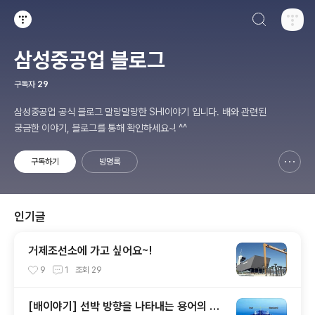
검색하기
티스토리
삼성중공업 블로그
구독자
29
삼성중공업 공식 블로그 말랑말랑한 SHI이야기 입니다. 배와 관련된
궁금한 이야기, 블로그를 통해 확인하세요~! ^^
구독하기
방명록
신고하기 레이어
열기
인기글
거제조선소에 가고 싶어요~!
9
1
조회
29
[배이야기] 선박 방향을 나타내는 용어의 기