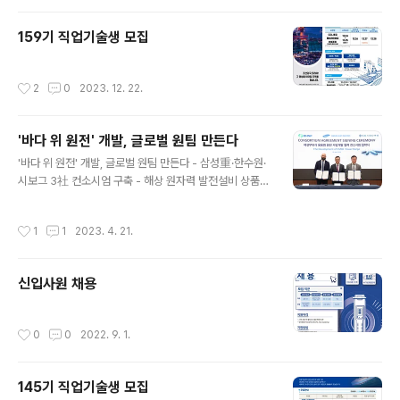
159기 직업기술생 모집
작성시간
2
0
2023. 12. 22.
'바다 위 원전' 개발, 글로벌 원팀 만든다
글 내용
'바다 위 원전' 개발, 글로벌 원팀 만든다 - 삼성重·한수원·
시보그 3社 컨소시엄 구축 - 해상 원자력 발전설비 상품화
가속 □ 삼성중공업·한국수력원자력·시보그, 3사는 용융염
원자로(CMSR)를 적용한 부유식 발전설비 제품 개발 및
작성시간
1
1
2023. 4. 21.
사업화를 위해 컨소시엄을 구성하기로 합의했다고 21일
밝힘. 한국수력원자력(이하 '한수원') 서울 방사선보건원에
서 20일 열린 협약식에는 정진택 삼성중공업 사장, 황주호
신입사원 채용
한수원 사장, 나비드 사만다리(Navid Samandari) 시보
그 사장이 직접 참석해 사업 협력 의지를 다졌음. □ 이번
협약을 통해 삼성중공업은 해양 EPC(설계·조달·시공) 기술
작성시간
0
0
2022. 9. 1.
역량을 기반으로 원자력 발전설비 부유체 개발을 담당하
고, 원자로 핵심기술을 보유한 시보그는 제품에 탑재할 C
MSR 및 핵연..
145기 직업기술생 모집