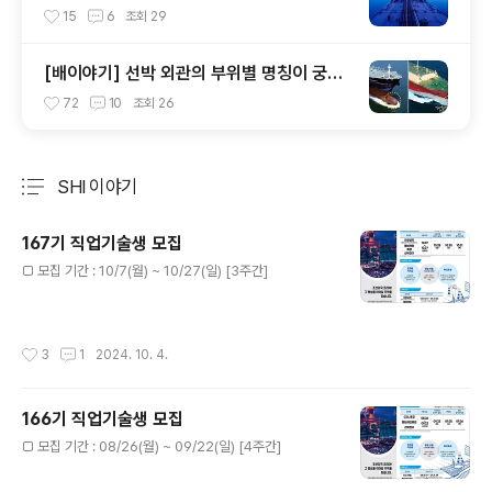
원을 아시나요?
15
6
조회
29
[배이야기] 선박 외관의 부위별 명칭이 궁금
합니다! 1탄~
72
10
조회
26
SHI 이야기
분류 전체보기
주요 글 목록
167기 직업기술생 모집
글 내용
□ 모집 기간 : 10/7(월) ~ 10/27(일) [3주간]
작성시간
3
1
2024. 10. 4.
166기 직업기술생 모집
글 내용
□ 모집 기간 : 08/26(월) ~ 09/22(일) [4주간]