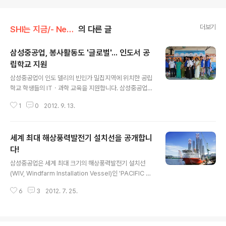
더보기
SHI는 지금/- News
의 다른 글
삼성중공업, 봉사활동도 '글로벌'... 인도서 공
립학교 지원
글 내용
삼성중공업이 인도 델리의 빈민가 밀집지역에 위치한 공립
학교 학생들의 ITㆍ과학 교육을 지원합니다. 삼성중공업은
인도 델리주(州) 드워카 지역에 위치한 사르보다야(Sarvo
1
0
2012. 9. 13.
daya) 공립학교에 IT센터를 신설하고 노후한 과학실을 리
모델링 하는 등 교육시설 개선을 지원하기로 하고, 13일
(목) 현지에서 기공식을 가졌습니다. 인도에서 설계센터를
세계 최대 해상풍력발전기 설치선을 공개합니
운영하는 삼성중공업은 현지 사회공헌활동을 계획하던 중,
낙후된 교육시설로 어려움을 겪고 있다는 소식을 듣고 도
다!
글 내용
심 빈민가의 공립학교를 돕기로 했는데요. 현재 초중고생
삼성중공업은 세계 최대 크기의 해상풍력발전기 설치선
6천여명이 다니는 사르보다야 공립학교는 컴퓨터 교육시
(WIV, Windfarm Installation Vessel)인 'PACIFIC O
설이 전혀 없고, 과학실도 낡아 사용하지 못하고 있는 상황
RCA'호의 건조를 성공적으로 마치고 선주사인 싱가포르
입니다. 삼성중공업은 이 학교에서 ▲IT 교육이 가능하도
6
3
2012. 7. 25.
SPO(Swire Pacific Offshore)社에 25일 인도했습니
록 PC 50대와 각종 인터넷 장비를 보유..
다. 해상풍력발전기 설치선은 풍력발전 시장이 육상에서
점차 해상으로 옮겨가는 추세에 발맞춰 향후 발주가 늘어
날 것이 예상되는 새로운 특수선박인데요. 전세계에 설치