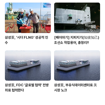
삼성重, '시더 FLNG' 성공적 진
[배이야기] 지피지기(知彼知己)
수
조선소 작업용어, 총정리!!
삼성重, FDC '글로벌 협력' 전방
삼성重, 부유식데이터센터로 美
위로 협력한다
시장 노크