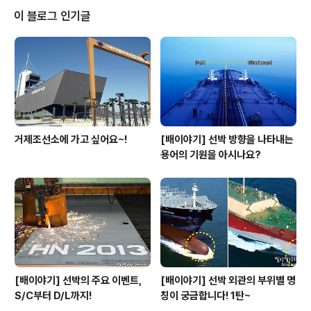
된 해상풍력발전기의 발전 용량은 현재의 3.5GW(3.5M
이 블로그 인기글
W급 발전기 1,000대)수준에서 2030년에는 약 70배인
239GW로 급증할 것으로 예상될 정도입니다. 이에 따라
조선업계는 해상풍력발전기 설치선에 대한 수요도 크게 증
가할 것으로 보고 관련 기술을 확보하기 위해 노력해 왔답
니다...
거제조선소에 가고 싶어요~!
[배이야기] 선박 방향을 나타내는
용어의 기원을 아시나요?
[배이야기] 선박의 주요 이벤트,
[배이야기] 선박 외관의 부위별 명
S/C부터 D/L까지!
칭이 궁금합니다! 1탄~