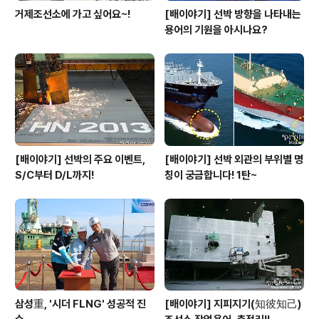
거제조선소에 가고 싶어요~!
[배이야기] 선박 방향을 나타내는
용어의 기원을 아시나요?
[배이야기] 선박의 주요 이벤트,
[배이야기] 선박 외관의 부위별 명
S/C부터 D/L까지!
칭이 궁금합니다! 1탄~
삼성重, '시더 FLNG' 성공적 진
[배이야기] 지피지기(知彼知己)