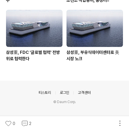
수
조선소 작업용어, 총정리!!
삼성重, FDC '글로벌 협력' 전방
삼성重, 부유식데이터센터로 美
위로 협력한다
시장 노크
의안내
티스토리
로그인
고객센터
© Daum Corp.
0
2