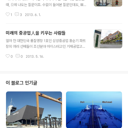
때, 으레 나오는 질문이죠. 수없이 들어본 질문인데도, 뾰족
한 답을 갖고 있기란 쉽지 않습니다. '악취미가 무취미보다
1
3
2013. 6. 1.
낫다'는 일본 속담처럼, 사소한 취미 하나라도 삶을 훨씬 풍
요롭게 만들곤 하는데요. 오늘은 톡톡 튀는 취미 생활로 인
생을 가꿔 나가는 삼성중공업 직원들을 소개합니다. #1 어
미래의 중공업人을 키우는 사람들
리다고 놀리지 말아요~♬ 나는 레고로 재테크한다! 구조설
글 내용
계2팀 정성환 사원의 취미는 '레고 수집'입니다. 어릴 적 친
얼마 전 대한민국 품질명장 1호인 삼성중공업 홍순기 파트
구 집에서 본 해적선 레고를 너무나도 부러워 했던 정 사원
장외 여러 선배들이 조선분야 마이스터고인 거제공업고등
은 장차 돈을 벌면 나만의 '레고 마을'을 만들겠다는 꿈을
학교를 찾았습니다. 삼성중공업 입사가 확정된 '프리마이
이어왔다고 해요. 레고는 '어린 아이 장난감' 아니냐고요?
0
0
2013. 5. 16.
스터 과정' 학생들을 위해 강의에 나선 것인데요. '프리마이
하나만 알고 둘은 모르는 말씀! 레고는 아이들의 두뇌 발달
스터 과정'은 마이스터고 졸업 예정자 중 학교장 추천을 받
에 유용하다고 ..
아 입사 시험을 치른 예비 합격자들이 1년 동안 삼성중공업
이 준비한 프로그램을 이수한 후 입사하는 제도입니다. 여
기서 중요한 건, 학생들의 빠른 실력향상을 위해 삼성중공
이 블로그 인기글
업의 명장들이 바쁜 시간을 쪼개 직접 지도에 나섰다는 점
입니다. 열심히 강의중인 홍순기 품질명장의 모습입니다.
수업에 집중하고 있는 학생들의 모습을 보니 앞으로 삼성
중공업의 미래가 더욱 밝게 빛날 것만 같습니다. ^^ 홍순기
품질명장은 "삼성중공업의 선배로서 일을 하..