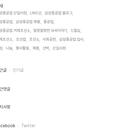
ag
성중공업 신입사원,
LNG선,
삼성중공업 블로그,
성중공업,
삼성중공업 채용,
중공업,
성중공업 거제조선소,
말랑말랑한 SHI이야기,
드릴십,
제조선소,
조선업,
조선소,
사회공헌,
삼성중공업 입사,
성,
나눔,
봉사활동,
채용,
선박,
신입사원,
근글
인기글
근댓글
지사항
acebook
Twitter