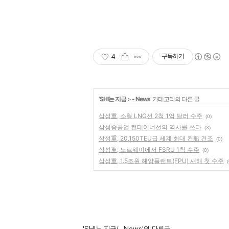
4
구독하기
'
SHI는 지금
>
- News
' 카테고리의 다른 글
삼성重, 소형 LNG선 2척 1억 달러 수주
(0)
삼성중공업 컨테이너선의 역사를 쓰다
(3)
삼성重, 20,150TEU급 세계 최대 컨船 건조
(0)
삼성重, 노르웨이에서 FSRU 1척 수주
(0)
삼성重, 1.5조원 해양플랜트(FPU) 새해 첫 수주
(