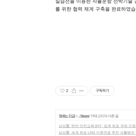
실습선을 이용한 자율운항 선박기술 공
를 위한 협력 체계 구축을 완료하였습
2
구독하기
'
SHI는 지금
>
- News
' 카테고리의 다른 글
삼성重 '운반 안전교육센터', 업계 최초 국제 인증
삼성重, 세계 최초 LNG 이중연료 추진 셔틀탱커