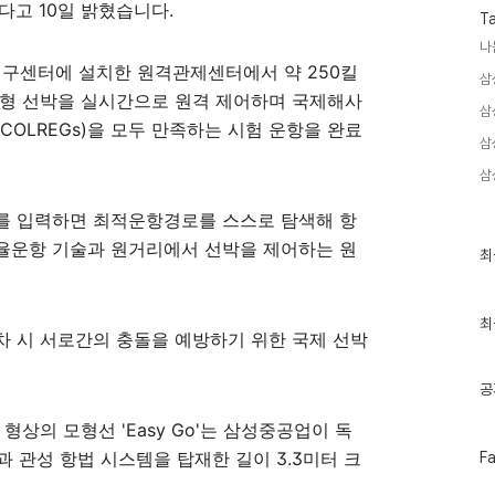
다고 10일 밝혔습니다.
T
나
연구센터에 설치한 원격관제센터에서 약 250킬
삼
모형 선박을 실시간으로 원격 제어하며 국제해사
삼
COLREGs)을 모두 만족하는 시험 운항을 완료
삼
삼
를 입력하면 최적운항경로를 스스로 탐색해 항
율운항 기술과 원거리에서 선박을 제어하는 원
최
최
근
글
과
인
최
 교차 시 서로간의 충돌을 예방하기 위한 국제 선박
기
글
공
형상의 모형선 'Easy Go'는 삼성중공업이 독
페
t)과 관성 항법 시스템을 탑재한 길이 3.3미터 크
F
이
스