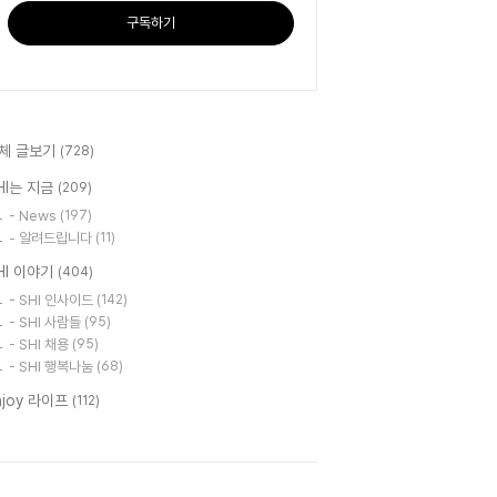
구독하기
체 글보기
(728)
HI는 지금
(209)
- News
(197)
- 알려드립니다
(11)
HI 이야기
(404)
- SHI 인사이드
(142)
- SHI 사람들
(95)
- SHI 채용
(95)
- SHI 행복나눔
(68)
njoy 라이프
(112)