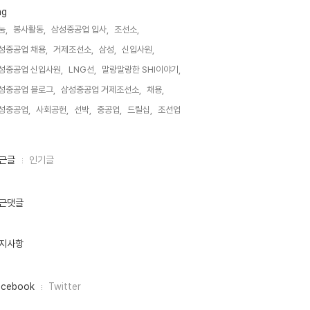
ag
눔,
봉사활동,
삼성중공업 입사,
조선소,
성중공업 채용,
거제조선소,
삼성,
신입사원,
성중공업 신입사원,
LNG선,
말랑말랑한 SHI이야기,
성중공업 블로그,
삼성중공업 거제조선소,
채용,
성중공업,
사회공헌,
선박,
중공업,
드릴십,
조선업,
근글
인기글
근댓글
지사항
acebook
Twitter