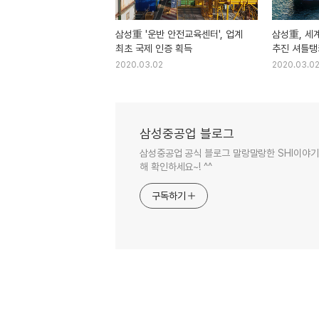
삼성重 '운반 안전교육센터', 업계
삼성重, 세
최초 국제 인증 획득
추진 셔틀탱
2020.03.02
2020.03.0
삼성중공업 블로그
삼성중공업 공식 블로그 말랑말랑한 SHI이야기 
해 확인하세요~! ^^
구독하기