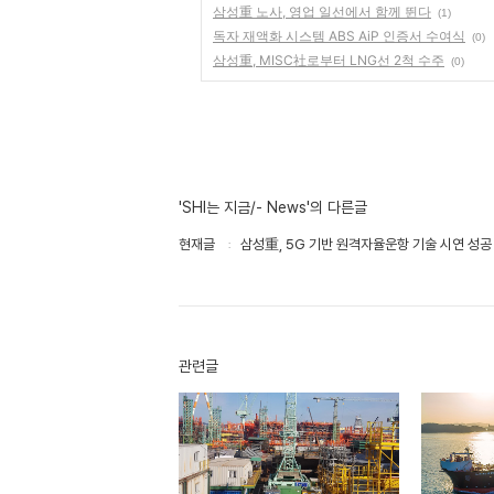
삼성重 노사, 영업 일선에서 함께 뛴다
(1)
독자 재액화 시스템 ABS AiP 인증서 수여식
(0)
삼성重, MISC社로부터 LNG선 2척 수주
(0)
'SHI는 지금/- News'의 다른글
현재글
삼성重, 5G 기반 원격자율운항 기술 시연 성공
관련글