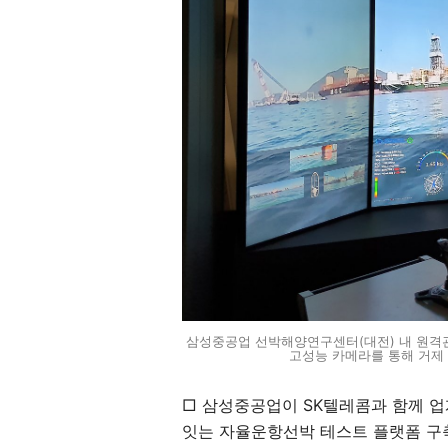
삼성중공업 선박해양연구센터(대전) 내 원격관제
고성능 카메라를 통해 거제
□ 삼성중공업이 SK텔레콤과 함께 업
잇는 자율운항선박 테스트 플랫폼 구축