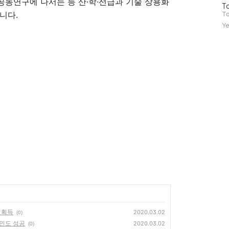
동연구에 나서는 등 산·학·선급과 기술 상용화
방
To
니다.
문
To
자
Ye
수
 획득
2020.03.02
(0)
 인도 성공
2020.03.02
(0)