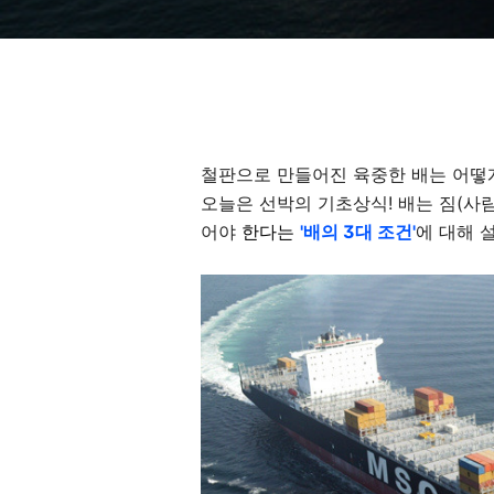
철판으로 만들어진 육중한 배는 어떻게 
오늘은 선박의 기초상식! 배는 짐(사람
어야
한다는
'배의 3대 조건'
에 대해 