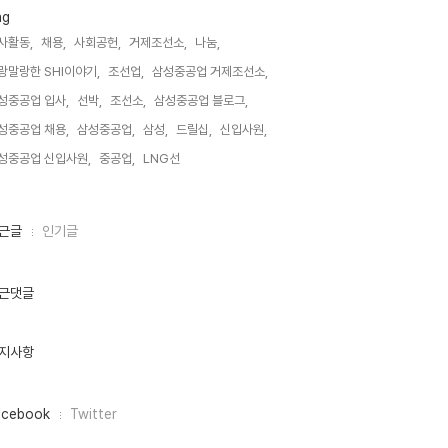
ag
사활동,
채용,
사회공헌,
거제조선소,
나눔,
랑말랑한 SHI이야기,
조선업,
삼성중공업 거제조선소,
성중공업 입사,
선박,
조선소,
삼성중공업 블로그,
성중공업 채용,
삼성중공업,
삼성,
드릴십,
신입사원,
성중공업 신입사원,
중공업,
LNG선,
근글
인기글
근댓글
지사항
acebook
Twitter