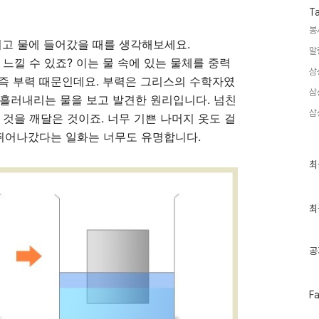
T
봉
려고 물에 들어갔을 때를 생각해보세요.
말
느낄 수 있죠? 이는 물 속에 있는 물체를 중력
삼
, 즉 부력 때문인데요. 부력은 그리스의 수학자였
삼
흘러내리는 물을 보고 발견한 원리입니다. 넘친
삼
 것을 깨달은 것이죠. 너무 기쁜 나머지 옷도 걸
 뛰어나갔다는 일화는 너무도 유명합니다.
최
최
근
글
과
인
최
기
글
공
페
F
이
스