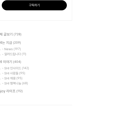
구독하기
체 글보기
(728)
HI는 지금
(209)
- News
(197)
- 알려드립니다
(11)
HI 이야기
(404)
- SHI 인사이드
(142)
- SHI 사람들
(95)
- SHI 채용
(95)
- SHI 행복나눔
(68)
njoy 라이프
(112)