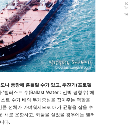
방
To
문
To
자
Ye
수
도나 풍랑에 흔들릴 수가 있고, 추진기(프로펠
 '밸러스트 수(Ballast Water : 선박 평형수)'에
러스트 수가 배의 무게중심을 잡아주는 역할을
 만큼 선체가 가벼워지므로 배가 균형을 잡을 수
 채로 운항하고, 화물을 실었을 경우에는 밸러
니다.