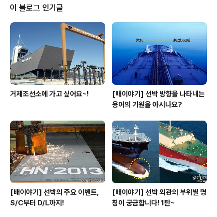
가 한데 어우러져 제품을 만드는 업의 특성상 개인의 능력
이 블로그 인기글
도 중요하지만, 서로간의 소통능력 즉, 팀워크도 무시할 수
없죠. 대부분 선박건조 프로젝트는 2~3년간 진행되기 때
문에 부서 또는 선후배 간에 탄탄한 유대관계를 맺을 수 있
습니다. 그 밖에 생일파티, 야유회, 봉사활동 등 가족적인
분위기 속에서 서로를 진솔하게 대할 수 ..
거제조선소에 가고 싶어요~!
[배이야기] 선박 방향을 나타내는
용어의 기원을 아시나요?
[배이야기] 선박의 주요 이벤트,
[배이야기] 선박 외관의 부위별 명
S/C부터 D/L까지!
칭이 궁금합니다! 1탄~