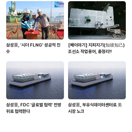
삼성重, '시더 FLNG' 성공적 진
[배이야기] 지피지기(知彼知己)
수
조선소 작업용어, 총정리!!
삼성重, FDC '글로벌 협력' 전방
삼성重, 부유식데이터센터로 美
위로 협력한다
시장 노크