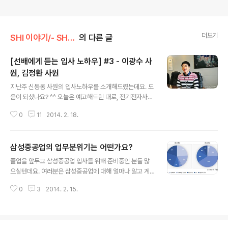
더보기
SHI 이야기/- SHI 채용
의 다른 글
[선배에게 듣는 입사 노하우] #3 - 이광수 사
원, 김정환 사원
글 내용
지난주 신동동 사원의 입사노하우를 소개해드렸는데요. 도
움이 되셨나요? ^^ 오늘은 예고해드린 대로, 전기전자사업
부 이광수 사원과 서울설계센터 구조기본파트 김정환 사원
0
11
2014. 2. 18.
의 이야기를 들려드립니다. "자신의 경험들을 잘 떠올려 보
세요 " (전기전자사업부 이광수 사원) Q1 반가워요, 광수
씨. 먼저 간단히 자기소개 부탁드려요! 안녕하세요! 작년에
삼성중공업의 업무분위기는 어떤가요?
신입사원으로 입사한 이광수입니다. 현재 전기전자사업부
글 내용
전력솔루션팀(전력제어)에서 개발업무를 담당하고 있습니
졸업을 앞두고 삼성중공업 입사를 위해 준비중인 분들 많
다. 엊그제 입사한 것 같은데 벌써 1년이 지났다는게 신기
으실텐데요. 여러분은 삼성중공업에 대해 얼마나 알고 계
하네요. Q2 내가 겪어본 삼성중공업은 이런 회사다! 저는
시나요? 삼성중공업 하면 흔히 '남성', '무거운', '보수적
'일과 삶의 균형'을 중요하게 생각해요. 사실 삼성이라고 하
0
3
2014. 2. 15.
인'…이런 이미지들을 떠올리는 학생들이 많은데요. 밖에서
면, '야근이 많아 개인생활이 거의 없다'라는 편견이 있었거
보는 삼성중공업과 안에서 직접 겪어본 삼성중공업은 어떻
든요. 막상 근무해보니 괜한 걱정..
게 다를까요? 오늘은 삼성중공업의 기업문화에 대해 간단
히 소개해드릴게요! 삼성중공업의 기업문화? 다양한 분야