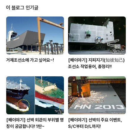
라셨다는 후문인데요. 어르신들은 야드투어에 이어 조선소
이 블로그 인기글
구내식당을 찾아 직원들과 함께 식사하고 이야기 나누는
뜻 깊은 시간을 가졌습니다. 삼성중공업은 2011년 처음으
로 지역 경로단과 결연을 맺었는데요. 현재 삼성중공업과
연을 맺은 경로당은 총 82개입니다. 삼성중공업 임직원들
은 평소에도 건강지기 봉사단을 비롯한 다양..
거제조선소에 가고 싶어요~!
[배이야기] 지피지기(知彼知己)
조선소 작업용어, 총정리!!
[배이야기] 선박 외관의 부위별 명
[배이야기] 선박의 주요 이벤트,
칭이 궁금합니다! 1탄~
S/C부터 D/L까지!