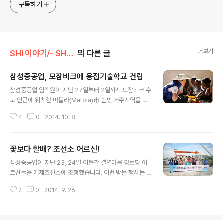
구독하기
더보기
SHI 이야기/- SHI 행복나눔
의 다른 글
삼성중공업, 모잠비크에 용접기술학교 건립
글 내용
삼성중공업 임직원이 지난 27일부터 2일까지 모잠비크 수
도 인근에 위치한 마톨라(Matola)市 빈민 거주지역을 방
문해 용접기술학교 기공식을 가지고, 현지에서 봉사활동을
4
0
2014. 10. 8.
펼쳤습니다. 이번 봉사활동에는 삼성중공업 임직원들이 올
초부터 글로벌 사회공헌활동을 위해 자발적으로 모은 모금
액 2억여원이 사용됐는데요. 삼성중공업의 지원으로 설립
꽃보다 할배? 조선소 어르신!
되는 용접기술학교는 '15년 7월 완공돼 연간 200명의 교
글 내용
육생을 배출하여 빈곤지역 청소년들의 자립을 지원할 예정
삼성중공업이 지난 23, 24일 이틀간 결연마을 경로당 어
이랍니다! ^^ 이날 기공식에 참석한 마톨라시 정부관계자
르신들을 거제조선소에 초청했습니다. 이번 방문 행사는 2
는 ˝지역발전을 위해 지원을 아끼지 않은 삼성중공업에 대
014년 신규 결연마을의 수월, 다대, 성내 등 15개 경로당
해 감사드린다˝며 ˝용접기술학교를 통해 모잠비크 발전의
2
0
2014. 9. 26.
어르신 400여명을 대상으로 진행됐는데요. 어르신들에게
기초가 되는 기술 인재 양성의 장소가 되었으면 한다˝는 뜻
지역 경제의 핵심인 조선해양산업을 소개하기 위해 마련됐
을 밝혔습니다. 삼성중공업 임직원 15여명은..
습니다. 이번 행사에서 조선소 현장을 돌아보신 어르신들
모두가 엄청난 규모의 선박과 활기찬 직원들의 모습에 놀