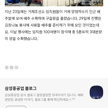
지난 23일에는 거제조선소 임직원들이 거제 양정저수지 인근 배
추밭에 모여 배추 수확하며 구슬땀을 흘렸습니다. 29일에 진행된
김장나눔 봉사에 사용할 배추를 준비하기 위해 모인 것이었는데
요. 이날 행사에는 임직원 100여명이 참석해 총 5톤트럭 3대분량
의 양을 수확했습니다.
(새창열림)
로그 정보
삼성중공업 블로그
삼성중공업 공식 블로그 말랑말랑한 SHI이야기 입니다. 배와
관련된 궁금한 이야기, 블로그를 통해 확인하세요~! ^^