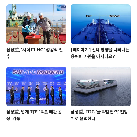
삼성重, '시더 FLNG' 성공적 진
[배이야기] 선박 방향을 나타내는
수
용어의 기원을 아시나요?
삼성重, 업계 최초 '로봇 배관 공
삼성重, FDC '글로벌 협력' 전방
장' 가동
위로 협력한다