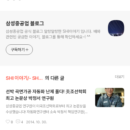
로그 정보
삼성중공업 블로그
삼성중공업 공식 블로그 말랑말랑한 SHI이야기 입니다. 배와
관련된 궁금한 이야기, 블로그를 통해 확인하세요~! ^^
구독하기
더보기
SHI 이야기/- SHI 사람들
의 다른 글
선박 곡면가공 자동화 난제 풀다! 美조선학회
최고 논문상 박정서 연구원
글 내용
삼성중공업 연구원이 미국조선학회로부터 최고 논문상을
수상했습니다! 자동화연구센터 소속 박정서 책임연구원(3
7)의 '자동 열간 가공 장비를 통한 향상된 삼각가열 연구'에
8
4
2014. 10. 30.
대한 논문이 미국조선학회가 수여하는 최고 논문상인 '20
14 Elmer L. Hann Award'를 수상한 것인데요. 1991년