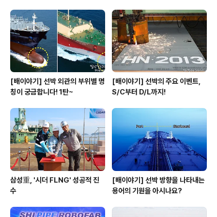
[배이야기] 선박 외관의 부위별 명
[배이야기] 선박의 주요 이벤트,
칭이 궁금합니다! 1탄~
S/C부터 D/L까지!
삼성重, '시더 FLNG' 성공적 진
[배이야기] 선박 방향을 나타내는
수
용어의 기원을 아시나요?