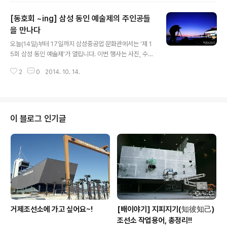
제정된 이 상은 매년 전세계 조선소와 대학 및 연구소에서
[동호회 ~ing] 삼성 동인 예술제의 주인공들
제출한 선박 생산 분야 논문 가운데 최고의 논문을 선정해
시상하고 있습니다. 미국 이외 지역에서 연구한 논문이 수
을 만나다
글 내용
상하는 것은 이례적입니다. ┗ 자동화연구센터 박정서 책
오늘(14일)부터 17일까지 삼성중공업 문화관에서는 '제 1
임연구원(37) 박 책임연구원은 선박의 곡면을 가공할 때
5회 삼성 동인 예술제'가 열립니다. 이번 행사는 사진, 수
사용하는 삼각가열 작업을 자동화할 수 있는 시스템과 알
석, 도예, 미술 동호회의 전시회와 더불어 헬스, 재즈힙합,
고리즘을 세계 최초로 개발했습니다. 이는 삼성중공업이
2
0
2014. 10. 14.
스포츠 댄스, 통기타, 밴드 동호회의 멋진 공연이 준비되어
곡면 가공을 자동화 하기 위..
있는데요. 예술제 행사에 앞서 작품 준비와 공연 연습에 열
정을 쏟고 있는 동호회 회원들을 이영진 사내기자가 따라
가 봤습니다.^^ ┗ 부산 해운대 누리마루의 야경을 담고 있
는 사진동호회(포커스) 회원 먼저, 사내 동호회 중에서도
이 블로그 인기글
가장 많은 회원들을 보유하고 있는 사진 동호회입니다. 전
국 아니 전세계를 돌아다니면서 촬영한 작품 사진 80여점
과 개인 테마 30여점, 동호회 테마 20여점 등 총 130여점
의 작품들이 전시됩니다. 장르도 다양할 뿐더러 여느 유명
한 사진전 보다도 ..
거제조선소에 가고 싶어요~!
[배이야기] 지피지기(知彼知己)
조선소 작업용어, 총정리!!