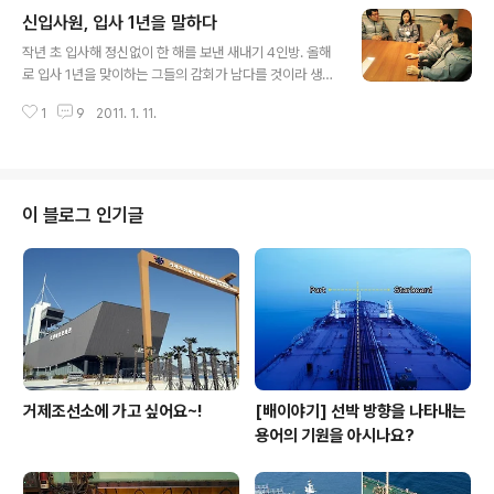
불리는 OPIC! 이제 토익으로 영어실력을 평가하는 시대는
신입사원, 입사 1년을 말하다
이제 끝이 났습니다. 특히나 삼성중공업의 고객은 대부분
글 내용
외국인이기 때문에 어학 실력은 필수지요!! '어? 나 회화 한
작년 초 입사해 정신없이 한 해를 보낸 새내기 4인방. 올해
마디도 못하는데 어떡하지? T.T' 하시는 분들도 걱정하지
로 입사 1년을 맞이하는 그들의 감회가 남다를 것이라 생각
마세요~!! 그런 분들께 팁을 드리기 위해 입사 선배들에게
되는데요, 그 이야기 속으로 들어가보시죠~! ^^ ▶ 사진 왼
노하우를 들어봤습니다. 부끄러움이 많은 선배라 뒷모습
1
9
2011. 1. 11.
쪽에서부터) 염태호 사원(전장설계팀 전장시스템2), 김미
사진만 공개합니다. (^^;) Q. 인터뷰에 응해 주셔서 감사합
경 사원(전장설계팀 전장시스템1), 박민국 사원(의장1팀 운
니다. 그런데, 특별히..
영/혁신), 박석근 사원(선장2부 선장1과) 입사하기 전엔 말
이죠.. 민국 사원 : 머릿속엔 온통 조선소 밖에 없었어요. 애
초부터 생산 쪽을 염두에 두고 있었죠. 안전모 쓰고 오토바
이 블로그 인기글
이 타면서 현장을 누비는 제 모습을 그리면서요. 석근 사원
: 대학교 2학년 때 일주일 동안 일당 6만원 받고 우리 회사
에서 용역으로 일한 적이 있었어요. 그 때 잠시나마 '아...여
기가 땀흘려 일하는 진정한 현장이구나.'를 몸소 느꼈죠...
거제조선소에 가고 싶어요~!
[배이야기] 선박 방향을 나타내는
용어의 기원을 아시나요?