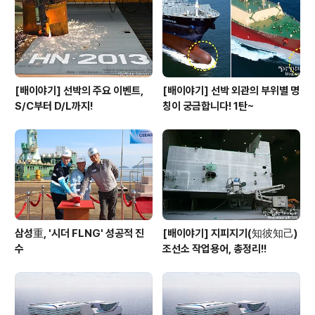
[배이야기] 선박의 주요 이벤트,
[배이야기] 선박 외관의 부위별 명
S/C부터 D/L까지!
칭이 궁금합니다! 1탄~
삼성重, '시더 FLNG' 성공적 진
[배이야기] 지피지기(知彼知己)
수
조선소 작업용어, 총정리!!