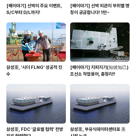
[배이야기] 선박의 주요 이벤트,
[배이야기] 선박 외관의 부위별 명
S/C부터 D/L까지!
칭이 궁금합니다! 1탄~
삼성重, '시더 FLNG' 성공적 진
[배이야기] 지피지기(知彼知己)
수
조선소 작업용어, 총정리!!
삼성重, FDC '글로벌 협력' 전방
삼성重, 부유식데이터센터로 美
위로 협력한다
시장 노크