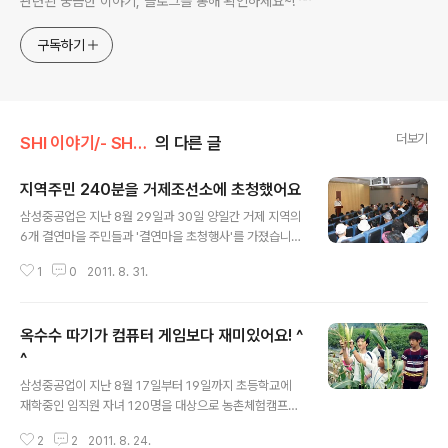
관련된 궁금한 이야기, 블로그를 통해 확인하세요~! ^^
구독하기
더보기
SHI 이야기/- SHI 행복나눔
의 다른 글
지역주민 240분을 거제조선소에 초청했어요
글 내용
삼성중공업은 지난 8월 29일과 30일 양일간 거제 지역의
6개 결연마을 주민들과 '결연마을 초청행사'를 가졌습니
다. 농막, 구천, 다대 마을 등 삼성중공업과 오랜 인연을 이
1
0
2011. 8. 31.
어 오고 있는 지역주민 240분을 거제조선소에 초청한 것
인데요. 거제조선소를 방문한 주민들은 건조되고 있는 어
마어마한 배 크기에 놀란 것은 물론이고, 무더운 날씨 속에
옥수수 따기가 컴퓨터 게임보다 재미있어요! ^
서 구슬땀을 흘리며 일하는 직원들에게서 큰 인상을 받았
다고 합니다. 삼성중공업이 지역 마을과 결연활동을 시작
^
글 내용
한 것은 1995년입니다. 그 해 사회봉사단을 설립하고 동
삼성중공업이 지난 8월 17일부터 19일까지 초등학교에
부면 구천마을과 처음으로 일사일촌(一社一村)을 맺었으
재학중인 임직원 자녀 120명을 대상으로 농촌체험캠프를
며, 이후 팀 및 부서 봉사활동이 활발해지면서 자연스럽게
운영했습니다. 올해 처음 열린 이번 행사는 농촌체험캠프
일사다촌(一社多村)으로 확대됐습니다. 삼성중공업은 결
2
2
2011. 8. 24.
전문기관인 마산YMCA와 공동으로 경남 의령군 청미래마