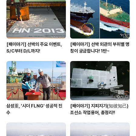
[배이야기] 선박의 주요 이벤트,
[배이야기] 선박 외관의 부위별 명
S/C부터 D/L까지!
칭이 궁금합니다! 1탄~
삼성重, '시더 FLNG' 성공적 진
[배이야기] 지피지기(知彼知己)
수
조선소 작업용어, 총정리!!