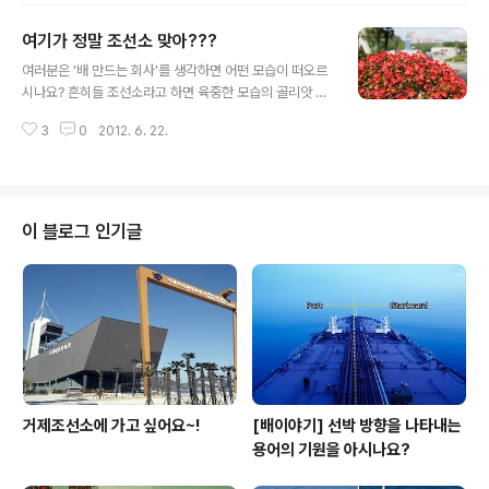
livery). 이렇게 4단계의 이벤트에 대해 설명해 드리겠습
여기가 정말 조선소 맞아???
니다. 보통 조선소에서는 선박 건조 대금을 계약식과 위에
글 내용
서 언급한 4단계의 이벤트에 걸쳐 총 5번으로 나누어 받는
여러분은 '배 만드는 회사'를 생각하면 어떤 모습이 떠오르
데요. 각 단계별 이벤트에 맞춰 대금을 지불받기 때문에 선
시나요? 흔히들 조선소라고 하면 육중한 모습의 골리앗 크
박 건조에 있어서 중요한 시점 중 하나라고 보는 것이죠. 물
레인, 둔탁한 망치소리 등 삭막하고 딱딱할 것이라는 이미
론 설계와 생산부서들도 이 단계를 기준으로 일정을 정합
3
0
2012. 6. 22.
지를 많이 갖고 있습니다. 하지만, 그건 단지 고정관념일뿐!
니다. 먼저, S/C(Steel Cutting)입니다. S..
지금부터 소개해 드리는 삼성중공업 거제조선소의 조경을
보시면 너무나도 다른 모습에 놀라실거예요. ^^ 거제조선
소 본관 앞에 마련된 '해피로드' 라고 부르는 산책로입니다.
왜 해피로드일까요?? 길을 따라 걷다 보면 마음까지 편안
이 블로그 인기글
해지는 걸 느낄 수가 있거든요. 자, 함께 걸어가 볼까요? 여
기가 과연 조선소가 맞나 싶으시죠? ^^ 제주도의 어디 리조
트에 온 느낌??! 정말 깔끔하게 정돈된 느낌입니다. 산책로
는 업무에 지친 임직원들에게 편안한 휴식과 심신의 안정
을 위해 조성되었답니다. ..
거제조선소에 가고 싶어요~!
[배이야기] 선박 방향을 나타내는
용어의 기원을 아시나요?