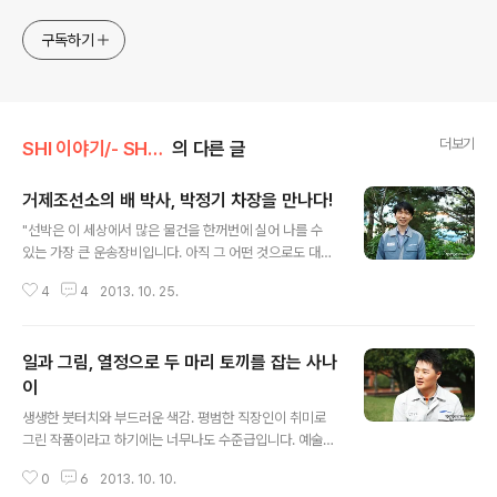
구독하기
더보기
SHI 이야기/- SHI 사람들
의 다른 글
거제조선소의 배 박사, 박정기 차장을 만나다!
글 내용
"선박은 이 세상에서 많은 물건을 한꺼번에 실어 나를 수
있는 가장 큰 운송장비입니다. 아직 그 어떤 것으로도 대체
할 수 없는 제품이에요. 그런데 선박 건조기술은 전세계에
4
4
2013. 10. 25.
서 대한민국이 1등이죠. 전세계에서 1등인 이 선박을, 그것
도 전세계에서 만드는 제품 중 가장 큰 제품을 내가 설계했
다고 생각해보세요. 직접 해본 사람만이 그 자부심과 매력
일과 그림, 열정으로 두 마리 토끼를 잡는 사나
을 느낄 수 있습니다." 선체 길이 488미터. 축구장 4개를
이은 길이보다 더 깁니다. 게다가 전체 중량은 26만톤, 여
이
글 내용
기에 사용된 철판 무게만도 17만톤에 달합니다. 단순히 사
생생한 붓터치와 부드러운 색감. 평범한 직장인이 취미로
이즈만 들어도 어마어마 합니다. 바로 삼성중공업이 건조
그린 작품이라고 하기에는 너무나도 수준급입니다. 예술적
중인 세계 최대 LNG-FPSO의 사이즈입니다. 이 설비의
감각이 돋보이는 이 작품의 주인공은 에서 당당히 입상한
설계를 '거제조선소의 배 박사' 박정기 차장이 담당하고 있
0
6
2013. 10. 10.
삼성중공업 생산기술팀 서운영 대리. 남자다운 외모와 다
습니다. 요즘 설계로 ..