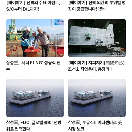
[배이야기] 선박의 주요 이벤트,
[배이야기] 선박 외관의 부위별 명
S/C부터 D/L까지!
칭이 궁금합니다! 1탄~
삼성重, '시더 FLNG' 성공적 진
[배이야기] 지피지기(知彼知己)
수
조선소 작업용어, 총정리!!
삼성重, FDC '글로벌 협력' 전방
삼성重, 부유식데이터센터로 美
위로 협력한다
시장 노크