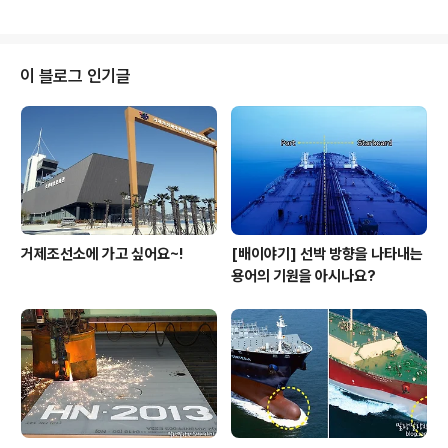
부진 체격과 달리 섬세한 그림으로 반전 매력을 발산하는
그의 그림이야기, 궁금하지 않으세요? 지금 소개해드릴게
요! ▲ 가을향기 (2013년 전국근로자미술제 입상작) 서운
영 대리의 어릴적 꿈은 유명한 화가가 되는 것. 학창시절부
이 블로그 인기글
터 뛰어난 그림실력으로 교실 뒤 게시판에는 늘 그의 그림
이 걸려있었고, 학교 대표로 미술대회도 나가 상도 많이 받
았습니다. 하지만, 예술은 경제적 뒷받침이 따라야 했기에
안타깝지만 취미로 만족해야 했습니다. 서 대리가 다시 그
림을 그리게 된 것은 삼성중공업 입사 이후..
거제조선소에 가고 싶어요~!
[배이야기] 선박 방향을 나타내는
용어의 기원을 아시나요?