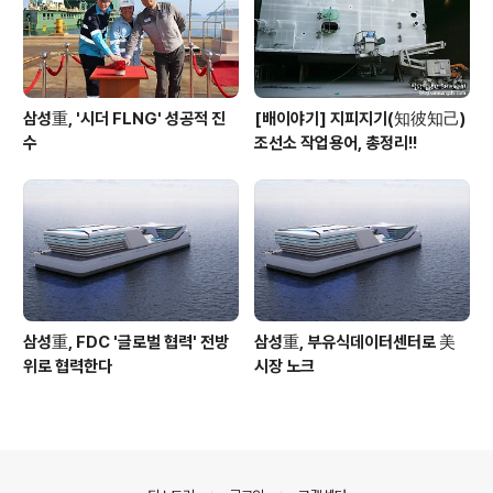
삼성重, '시더 FLNG' 성공적 진
[배이야기] 지피지기(知彼知己)
수
조선소 작업용어, 총정리!!
삼성重, FDC '글로벌 협력' 전방
삼성重, 부유식데이터센터로 美
위로 협력한다
시장 노크
의안내