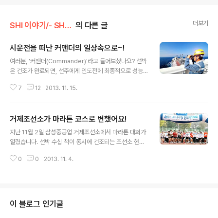
더보기
SHI 이야기/- SHI 인사이드
의 다른 글
시운전을 떠난 커맨더의 일상속으로~!
글 내용
여러분, '커맨더(Commander)'라고 들어보셨나요? 선박
은 건조가 완료되면, 선주에게 인도전에 최종적으로 성능
테스트를 하는데요. 이때 시운전 스케줄에서부터 선주와의
7
12
2013. 11. 15.
미팅, 각종 검사 진행 및 승선 인원 관리, 그리고 사고 발생
시 응급조치에 이르기까지…한마디로 시운전을 총괄하는
사령관입니다. 오늘은 커맨더의 역할과 하는 일에 대한 궁
거제조선소가 마라톤 코스로 변했어요!
금증을 풀어드리려고 해요. 자, 삼성중공업 사내기자 이영
글 내용
진 기선이 해상시운전을 떠난 커맨더의 일과를 소개합니
지난 11월 2일 삼성중공업 거제조선소에서 마라톤 대회가
다! 지금부터 만나보시죠~ 화창한 가을 하늘 아래 LNG선
열렸습니다. 선박 수십 척이 동시에 건조되는 조선소 현장
한 척이 해상시운전 길에 나섰습니다. 선주들도 브릿지에
이 이 날 만큼은 마라톤 코스로 변했답니다. 올해로 3회째
올라와 출항을 구경하고 있답니다. 참고로 LNG선은 'Sea
0
0
2013. 11. 4.
를 맞은 이번 대회에는 거제조선소 임직원과 가족 3,347
-Trial'과 'Gas-Trial'로 나눠 진행을 한답니다. 'Sea-Tri
여 명, 조선소에서 파견 나온 고객사 직원과 가족 203여
al'은 호선..
명 등 총 3,550여 명이 참여했습니다. 이번 한마음 마라톤
대회는 5km, 10km, 하프코스 등 세 코스로 개최되었는데
요. 세 코스 모두 LNG선과 드릴십 등 다양한 선박과 해양
이 블로그 인기글
플랜트 건조 현상을 지나도록 짜여졌습니다. 물론 각 종목