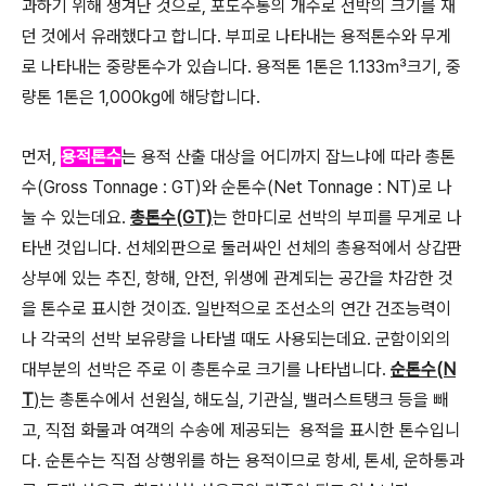
과하기 위해 생겨난 것으로, 포도주통의 개수로 선박의 크기를 재
던 것에서 유래했다고 합니다. 부피로 나타내는 용적톤수와 무게
로 나타내는 중량톤수가 있습니다. 용적톤 1톤은 1.133㎥크기, 중
량톤 1톤은 1,000kg에 해당합니다.
먼저,
용적톤수
는 용적 산출 대상을 어디까지 잡느냐에 따라 총톤
수(Gross Tonnage : GT)와 순톤수(Net Tonnage : NT)로 나
눌 수 있는데요.
총톤수(GT)
는 한마디로 선박의 부피를 무게로 나
타낸 것입니다. 선체외판으로 둘러싸인 선체의 총용적에서 상갑판
상부에 있는 추진, 항해, 안전, 위생에 관계되는 공간을 차감한 것
을 톤수로 표시한 것이죠. 일반적으로 조선소의 연간 건조능력이
나 각국의 선박 보유량을 나타낼 때도 사용되는데요. 군함이외의
대부분의 선박은 주로 이 총톤수로 크기를 나타냅니다.
순톤수(N
T
)
는 총톤수에서 선원실, 해도실, 기관실, 밸러스트탱크 등을 빼
고, 직접 화물과 여객의 수송에 제공되는 용적을 표시한 톤수입니
다. 순톤수는 직접 상행위를 하는 용적이므로 항세, 톤세, 운하통과