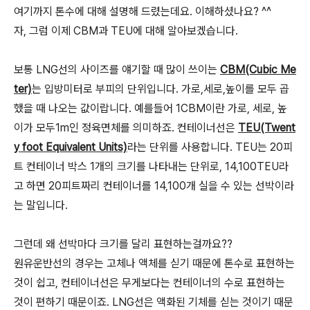
여기까지 톤수에 대해 설명해 드렸는데요. 이해하셨나요? ^^
자, 그럼 이제 CBM과 TEU에 대해 알아보겠습니다.
보통 LNG선의 사이즈를 얘기할 때 많이 쓰이는
CBM(Cubic Me
ter)
는 입방미터로 부피의 단위입니다. 가로,세로,높이를 모두 곱
했을 때 나오는 값이랍니다. 예를들어 1CBM이란 가로, 세로, 높
이가 모두1m인 정육면체를 의미하죠. 컨테이너선은
TEU(Twent
y foot Equivalent Units)
라는 단위를 사용합니다. TEU는 20피
트 컨테이너 박스 1개의 크기를 나타내는 단위로, 14,100TEU라
고 하면 20피트짜리 컨테이너를 14,100개 실을 수 있는 선박이라
는 말입니다.
그런데 왜 선박마다 크기를 달리 표현하는걸까요??
원유운반선의 경우는 고체나 액체를 싣기 때문에 톤수로 표현하는
것이 쉽고, 컨테이너선은 무게보다는 컨테이너의 수로 표현하는
것이 편하기 때문이죠. LNG선은 액화된 기체를 싣는 것이기 때문