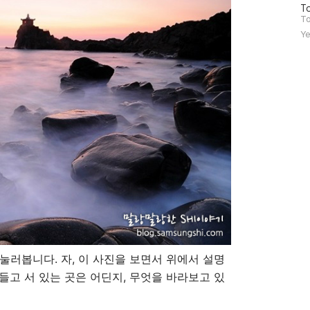
방
To
문
To
자
Ye
수
눌러봅니다. 자, 이 사진을 보면서 위에서 설명
들고 서 있는 곳은 어딘지, 무엇을 바라보고 있