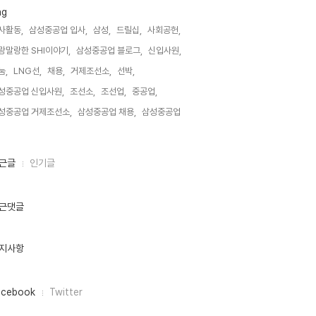
ag
사활동,
삼성중공업 입사,
삼성,
드릴십,
사회공헌,
랑말랑한 SHI이야기,
삼성중공업 블로그,
신입사원,
눔,
LNG선,
채용,
거제조선소,
선박,
성중공업 신입사원,
조선소,
조선업,
중공업,
성중공업 거제조선소,
삼성중공업 채용,
삼성중공업,
근글
인기글
근댓글
지사항
acebook
Twitter