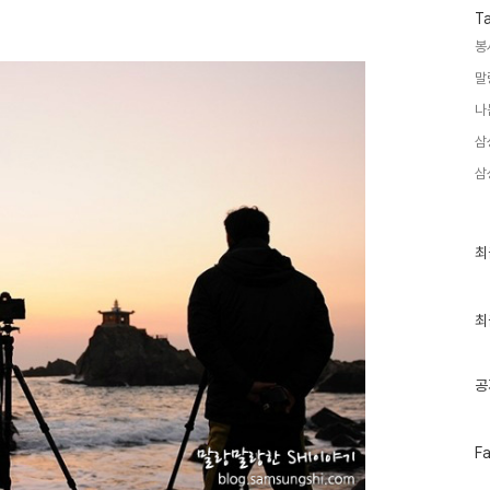
T
봉
말
나
삼
삼
최
최
근
글
과
인
최
기
글
공
페
F
이
스