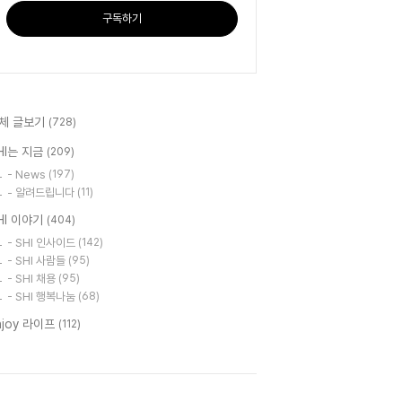
구독하기
체 글보기
(728)
HI는 지금
(209)
- News
(197)
- 알려드립니다
(11)
HI 이야기
(404)
- SHI 인사이드
(142)
- SHI 사람들
(95)
- SHI 채용
(95)
- SHI 행복나눔
(68)
njoy 라이프
(112)