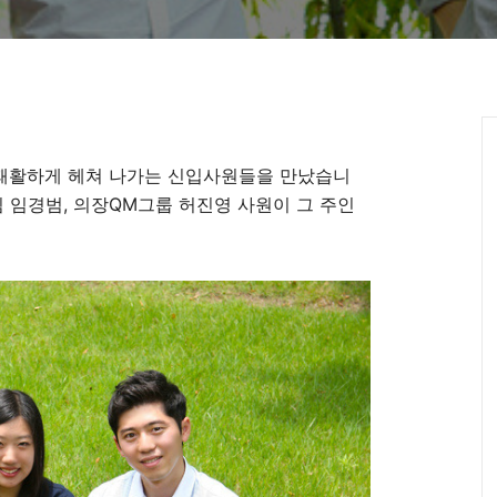
 쾌활하게 헤쳐 나가는 신입사원들을 만났습니
팀 임경범, 의장QM그룹 허진영 사원이 그 주인