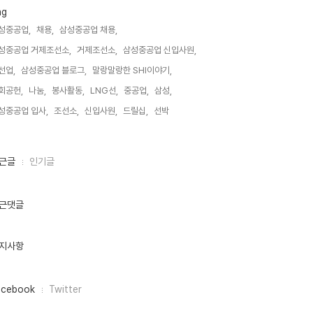
ag
성중공업,
채용,
삼성중공업 채용,
성중공업 거제조선소,
거제조선소,
삼성중공업 신입사원,
선업,
삼성중공업 블로그,
말랑말랑한 SHI이야기,
회공헌,
나눔,
봉사활동,
LNG선,
중공업,
삼성,
성중공업 입사,
조선소,
신입사원,
드릴십,
선박,
근글
인기글
근댓글
지사항
acebook
Twitter