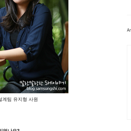
북
트
위
터
플
러
Ar
그
인
Ca
설계팀 유지형 사원
 있었나요?