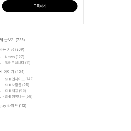
구독하기
체 글보기
(728)
HI는 지금
(209)
- News
(197)
- 알려드립니다
(11)
HI 이야기
(404)
- SHI 인사이드
(142)
- SHI 사람들
(95)
- SHI 채용
(95)
- SHI 행복나눔
(68)
njoy 라이프
(112)