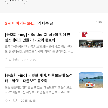
더보기
SHI 이야기/- SHI 사람들
의 다른 글
[동호회 ~ing] <Be the Chef>와 함께 안
심스테이크 만들기! - 요리 동호회
글 내용
요즘 TV를 켜면 한 번쯤은 보게 되는 것이 바로 '쿡방'인데
요. 집밥백선생, 냉장고를 부탁해, 마이리틀 텔레비전, 수요
미식회 등 다양한 형식의 요리 프로그램들이 우리의 눈을
4
0
2015. 7. 22.
즐겁게 해주고 있습니다. 걸그룹보다 인기가 많다는 셰프
들이 브라운관을 휩쓸고, 집에서는 남자들이 자진해서 주
방 앞에 서는 시간이 많아졌다고 하죠. 삼성중공업에도 요
[동호회 ~ing] 짜릿한 재미, 패들보드에 도전
리에 대한 열정이 가득한 '셰프(?)'들이 모였다고 하여 사내
기자 박현철 사원이 그 현장으로 찾아가 봤습니다. 요리 동
해보세요! - 패들보드 동호회
글 내용
호회 'Be the CHEF'를 소개합니다! 이 동호회의 회장을
요즘 선풍적인 인기를 끌고 있는 '패들보드'라고 들어보셨
맡은 한용구 차장(시추선 PM)은 요리 동호회의 장점을 세
나요? 패들보드는 서핑보드처럼 물에 뜨는 보드로서, 보드
가지로 꼽았는데요. "첫째, 다른 동호회 활동과는 달리 요
위에 올라서서 노를 저어가며 즐기는 해상 레포츠인데요.
리 동호회는 아내가 반대하지 않는다. 둘째, 요리 후 포장
4
1
2015. 6. 18.
보드 위에서 중심을 잡기 위해 전신의 근육을 써야 할 만큼
용기에 담아 집..
운동량도 많고, 에너지 소모가 많아 다이어트 운동법으로