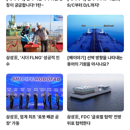
칭이 궁금합니다! 1탄~
S/C부터 D/L까지!
삼성重, '시더 FLNG' 성공적 진
[배이야기] 선박 방향을 나타내는
수
용어의 기원을 아시나요?
삼성重, 업계 최초 '로봇 배관 공
삼성重, FDC '글로벌 협력' 전방
장' 가동
위로 협력한다