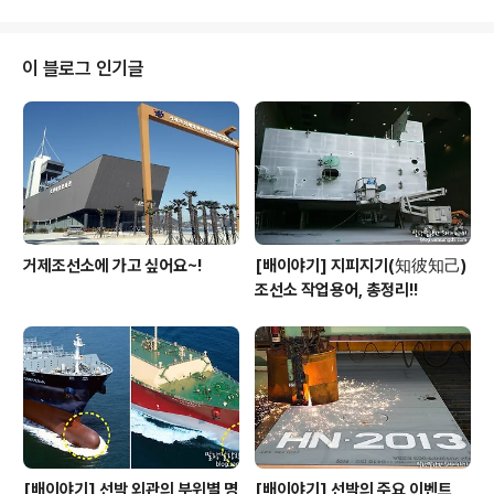
도 주목받고 있습니다. 또한, 가족이 함께 즐길 수 있다는
점에서 아주 매력적인 레포츠랍니다. 삼성중공업 패들보드
동호회도 얼마 전 첫 정기모임을 가졌다고 하는데요. 배근
이 블로그 인기글
한 연구원(생산기술연구담당)이 그 현장을 다녀왔습니다.
지금부터 패들보드의 짜릿한 재미와 긴장감을 사진으로 미
리 경험해보세요! ^^ 자, 사진 속 이것이 바로 패들보드입니
다. 여타 보드들의 하드보드는 부피가 커서 차량에 싣거나
집에 보관할 때 많은 어려움이 있죠..
거제조선소에 가고 싶어요~!
[배이야기] 지피지기(知彼知己)
조선소 작업용어, 총정리!!
[배이야기] 선박 외관의 부위별 명
[배이야기] 선박의 주요 이벤트,