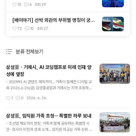
원을 아시나요?
15
6
조회
29
[배이야기] 선박 외관의 부위별 명칭이 궁금
합니다! 1탄~
72
10
조회
27
분류 전체보기
주요 글 목록
삼성重ㆍ거제시, AI 코딩캠프로 미래 인재 양
성에 앞장
글 내용
- 코딩부터 AI 콘텐츠 제작까지... 가족이 함께한 디지털 교
육 2026.6.26(금) 삼성중공업과 거제시는 지역 초등학생
과 학부모를 대상으로 'AI 코딩캠프'를 개최해 AI 기술과 코
작성시간
1
0
2026. 6. 26.
딩 기초를 체험하고 문제해결 역량을 키울 수 있는 교육 기
회를 제공했다고 26일 밝힘.교육 프로그램은 △ AI 이미
지 및 SNS 콘텐츠 만들기, △ 캐릭터 및 이모티콘 제작,
삼성重, 임직원 가족 초청··· 특별한 하루 보내
△ 센싱 원리와 컴퓨팅 사고 △ 블록코딩 기반의 자동차 경
글 내용
- 조선업 재도약의 현장, 가족과 함께 공유하는 특별한 시
주 등 이론과 실습 중심의 프로그램을 통해 참가자들의 디
간- 회사의 비전과 성과 소개... 임직원 자긍심 가족 신뢰 높
지털 역량과 가족 간 소통을 강화하는 성과를 거둠.6월 한
여 2026.6.22(월)삼성중공업은 5월 10일부터 6월 21일