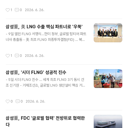
달 간 총 3회에 걸쳐 45명..
까지 총 8차례에 걸쳐 임직원 가족들을 사업장으로 모셔
작성시간
1
0
2026. 6. 26.
'가족 초청 행사'를 진행했다고 22일 밝힘. 행사에 참석한
가족들은 홍보관과 주요 생산 현장을 둘러보며, 세계 최고
수준의 선박 건조 기술과 자동화∙친환경∙디지털 기술이 적
삼성重, 美 LNG 수출 핵심 파트너로 '우뚝'
용된 첨단 조선소를 직접 체험했음.특히, 부모들의 일터에
글 내용
대해 궁금해 하는 자녀들에게 세계 최대 규모의 선박에 승
- 9일 델핀 FLNG 서명식…한미 정부, 글로벌 탑티어 파트
선할 수 있는 기회를 제공하고, 선박 모형의 레고 블록 및
너사 총출동 - 美 최초 FLNG 최종투자결정(FID) … 북미
명예사원증 등 기념 선물을 수여하여 잊지 못할 유익한 시
FLNG 시장 확대 신호탄- 델핀 FLNG 2,3호기 후속 발주
간을 가졌음.또한 회사는 현재의 성과가 임직원들의 헌신
속도 … 추가 수주 청신호2026.6.10(수)삼성중공업은 미
작성시간
1
0
2026. 6. 26.
과 가족들의 변함..
국 최초 해상 LNG 수출의 전초 기지가 될 '델핀 FLNG 프
로젝트'의 본 계약 서명식을 개최했다고 10일 밝힘.미국 현
지시간으로 9일 워싱턴 D.C.에서 열린 서명식은 삼성중공
삼성重, '시더 FLNG' 성공적 진수
업이 2일 공시한 29억달러(4.3조원) 규모의 델핀 FLNG
글 내용
1호기 건조의 출범을 공식화하고, 미국 역사상 최초로 해상
- 5일 시더 FLNG 진수 … 세계 최초 FLNG 3기 동시 건
FLNG 프로젝트의 최종투자결정(FID)이 성공적으로 완료
조 신기원 - 거제조선소, 글로벌 LNG 생산설비 핵심 거점
된 것을 기념하기 위해 마련됐음.이번 델핀 FLNG 프로젝
도약- '스마트조선소'가 이끈 제조 혁신 … 'FLNG 양산시
트를 시작으로 미국 내 해상 FLNG 사업이 본..
대` 기반 완성2026.6.5(금)삼성중공업은 캐나다 브리티
작성시간
0
0
2026. 6. 26.
시컬럼비아주 키티마트 연안에 투입될 부유식 LNG 생산
설비인 '시더(Cedar) FLNG'의 진수식을 성공적으로 개
최했다고 5일 밝힘.이날 진수식에는 이동현 삼성중공업 해
삼성重, FDC '글로벌 협력' 전방위로 협력한
양사업본부장(부사장)과 스튜어트 테일러(Stuart Taylo
다
r) 펨비나(Pembina Pipeline) 수석 상임고문을 포함해
글 내용