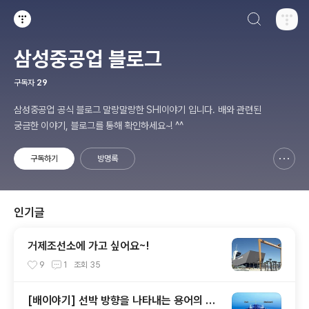
검색하기
티스토리
삼성중공업 블로그
구독자
29
삼성중공업 공식 블로그 말랑말랑한 SHI이야기 입니다. 배와 관련된
궁금한 이야기, 블로그를 통해 확인하세요~! ^^
구독하기
방명록
신고하기 레이어
열기
인기글
거제조선소에 가고 싶어요~!
9
1
조회
35
[배이야기] 선박 방향을 나타내는 용어의 기