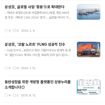
힘.이 날 개소식에는 이왕근 삼성중공업 최고운영책임자(C
삼성重, 글로벌 사업 '중동'으로 확대한다
OO)와 하라 마다낫(Hala Madanat) SDSU 연구 혁신
글 내용
부총장, 벤 무어(Ben Moore) 샌디에이고시(市) 글로벌
- 카타르 국영조선소와 사업협력 MOU체결, 개조·AM사
협력 최고책임자, 마크 캐퍼티(Mark Cafferty) 샌디에이
업 추진- 카타르 'LNG 2026' 참가 … 글로벌 에너지 기업
고 지역경제개발공사 최고경영책임자 등 관계자 60여명이
과 협력 논의 2025.2.4(水)삼성중공업은 카타르 도하에
참석함.샌디에이고는 미국 서부 지역 최대 조..
서 열리고 있는 'LNG 2026'에서 중동지역으로 글로벌 사
작성시간
4
0
2026. 2. 4.
업 확대를 위해 카타르 국영 조선소인 QSTS(Qatar Ship
yard Technology Solutions)와 사업협력 MOU를 체
결한다고 4일 밝힘.카타르 동부에 위치한 QSTS는 세계
삼성重, '코랄 노르트' FLNG 성공적 진수
최대 LNG 선사인 카타르 국영 나킬라트(Nakilat)의 자회
글 내용
사로, 지금까지 LNG 운반선 등 2천여 척의 수리 실적을 보
- 16일 진수식…모잠비크 정부, 이탈리아 Eni 관계자 등 참
유한 조선소임.이번 MOU 체결을 통해 삼성중공업과 QS
석- 델핀 FLNG 계약도 가시권, 독보적 강자 입지 굳202
TS는 개조, AM(After Market)분야 협력을 우선 추진하
5.1.16(금) 삼성중공업은 거제조선소에서 이탈리아 국영
기로 함.양사는 △탈탄소, 에너지..
에너지 기업인 Eni가 발주한 부유식 LNG 생산설비(FLN
작성시간
4
0
2026. 1. 16.
G) '코랄 노르트(Coral Norte)'의 진수식을 개최했다고 1
6일 밝힘. 이날 진수식에는 최성안 삼성중공업 대표이사
(부회장)을 비롯해 에스테바오 팔레(Estevao Pale) 모잠
동반성장을 위한 개방형 플랫폼인 상생누리를
비크 광물자원 및 에너지부 장관, 귀도 브루스코(Guido B
소개합니다😊
rusco) Eni COO, 야마다 쇼지(Yamada Shoji) JGC 대
표 등 관계자 80여명이 참석함.코랄 노르트는 앞서 삼성중
작성시간
4
2
2025. 8. 12.
공업이 2017년 Eni로부터 수주해 2021년 인도한 아프리
카 최초의 극심해 FLNG '코..