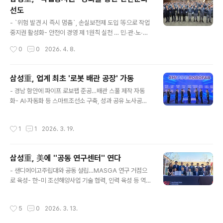
DCW 2026은 급증하는 데이터센터 인프라 수요 증가에
선도
대응하기 위한 기술, 투자 방향성을 가늠할 수 있는 북미 지
글 내용
역 대표 행사임.FDC는 AI 기술 상용화에 따라 폭발적 수요
- `위험 발견 시 즉시 멈춤`, 손실보전제 도입 等으로 작업
증가가 예상되는 데이터센터의 부유식 모델로 육지가 아닌
중지권 활성화- 안전이 경영 제 1원칙 실천 … 민∙관∙노∙사
강이나 바다 위에 설치해 부지 확보, 전..
합동 선포삼성중공업은 `근로자가 안전할 권리`를 철저하
작성시간
0
0
2026. 4. 8.
게 보장하고 안전경영의 새로운 패러다임을 제시하는 `작
업중지권 선포식`을 26일 개최했음.이날 선포식에는 남궁
금성 안전보건경영책임자(CSO,부사장)와 최원영 노동자
삼성重, 업계 최초 '로봇 배관 공장' 가동
협의회위원장, 윤진석 사내협력회사 협의회장을 비롯해 김
글 내용
- 경남 함안에 파이프 로보팹 준공…배관 스풀 제작 자동
인철 고용노동부 통영지청장, 정종득 안전보건공단 부산광
화- AI·자동화 등 스마트조선소 구축, 성과 공유 노사공감
역본부장 등 유관부처 관계자와 해외 선주 및 임직원 등 14
대 2026.03.16(月)삼성중공업이 조선업계 최초로 배관
0여명이 참석하였음.작업중지권은 `위험하면 즉시 멈춘다
스풀(Spool) 제작 자동화 공장인 '파이프 로보팹(PIPE R
`는 원칙을 모든 작업자의 기본 권리이자 의무로 규정하고,
작성시간
1
1
2026. 3. 19.
OBOFAB)' 준공식을 개최하고 본격 가동에 들어간다고 1
현장에서 즉각 실행 가능한 안전문화를 확고히 정착하고자
6일 밝힘.경남 함안 칠서공단에서 개최된 준공식에는 최성
하는 강력한 의지를 담고 있음.이에 따..
안 삼성중공업 대표이사와 산업통상부, ENI, MISC 등 선
삼성重, 美에 ''공동 연구센터'' 연다
주사, 국내외 업계 관계자 70여명이 참석함.이날 행사에
글 내용
함께한 최원영 삼성중공업 노사협의회 위원장은 "AI와 자
- 샌디에이고주립대와 공동 설립…MASGA 연구 거점으
동화는 모든 산업계에서 피할 수 없는 큰 흐름이나, 조선물
로 육성- 한-미 조선해양사업 기술 협력, 인력 육성 등 역할
량 확대로 일자리를 더 늘려 현장사원들의 고용안정과 안
기대 2026.03.13(금)삼성중공업이 미국 내 첫 연구 거점
전한 작업환경을 위해 노사는 원활하게 소통해 나갈 것"이
을 샌디에이고에 설립함.삼성중공업은 미국 샌디에이고주
작성시간
5
0
2026. 3. 13.
라고 함.선박의 혈..
립대학교(SDSU)와 공동으로 'SSAM 센터(SHI-SDSU
Advanced Maritime Center)'를 개소 했다고 13일 밝