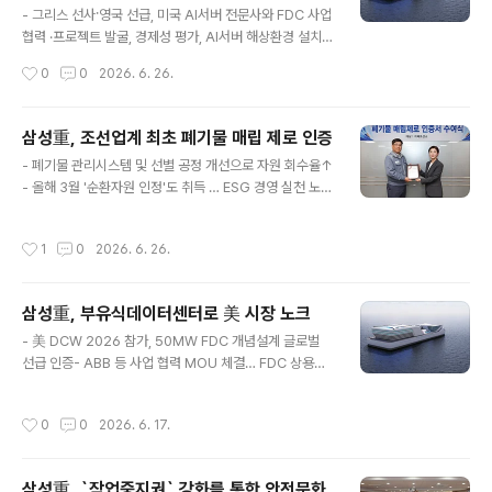
브렛 베이커(Brett Baker) 블랙&비치(Black & Veatch)
- 그리스 선사·영국 선급, 미국 AI서버 전문사와 FDC 사업
Project Director 등 주요 관계자 등 70여명이 참석함.
협력 ·프로젝트 발굴, 경제성 평가, AI서버 해상환경 설치
삼성중공업은 진수 이후 핵..
검토 등 2026. 6. 3(수)삼성중공업이 AI 수요 증가로 주
작성시간
0
0
2026. 6. 26.
목받고 있는 '부유식 데이터센터 (Floating Data Cente
r, FDC)' 시장 선점을 위해 프로젝트 발굴 및 투자, 핵심 기
술까지 다각도로 글로벌 협력을 확대함.삼성중공업은 이달
삼성重, 조선업계 최초 폐기물 매립 제로 인증
1일부터 5일까지(현지시간) 그리스 아테네 에서 개최되는
글 내용
- 폐기물 관리시스템 및 선별 공정 개선으로 자원 회수율↑
세계 최대 선박 박람회 '포시도니아 2026'에 참가해 FDC
- 올해 3월 '순환자원 인정'도 취득 … ESG 경영 실천 노력
사업 협력을 강화한다고 3일 밝힘.포시도니아에는 삼성중
지속2026.4.28(화) 삼성중공업이 조선소에서 발생하는
공업 최성안 대표이사(부회장)을 비롯해 이왕근 조선해양
폐기물 재활용률을 높이며 ESG 경영을 강화하고 있음.삼
부문장(부사장), 안영규 기술개발본부장(부사장) 등 경영진
작성시간
1
0
2026. 6. 26.
성중공업은 글로벌 안전규격 인증기관인 미국 유엘솔루션
이 참석해 글로벌 선사들과 협력 방안을..
(UL Solutions)으로부터 '폐기물 매립 제로(ZWTL)' 인
증 수여식을 28일 거제 조선소에서 개최했다고 밝힘.이번
삼성重, 부유식데이터센터로 美 시장 노크
수여식에는 남궁금성 삼성중공업 조선소장(부사장)과 윤혜
글 내용
진 유엘솔루션 한국지사 전무 등이 참석함.ZWTL 인증은
- 美 DCW 2026 참가, 50MW FDC 개념설계 글로벌
사업장에서 발생하는 폐기물을 매립하지 않고 재활용하는
선급 인증- ABB 등 사업 협력 MOU 체결… FDC 상용화
비율을 평가해 부여하는 친환경 인증으로 기업의 자원순환
박차2026.4.24(금) 삼성중공업은 20~23일(현지시간)
노력을 평가하는 글로벌 지표임.조선산업은 공정 특성상
나흘간 미국 워싱턴 D.C.에서 열린 '데이터센터월드(DCW
작성시간
0
0
2026. 6. 17.
발생하는 폐기물 종류가 ..
2026)'에서 자체 개발한 '부유식데이터센터(Floating D
ata Center, 이하 FDC)'의 글로벌 시장 진입을 위한 기반
을 마련했다고 24일 밝힘.삼성중공업이 올해 처음 참가한
삼성重, `작업중지권` 강화를 통한 안전문화