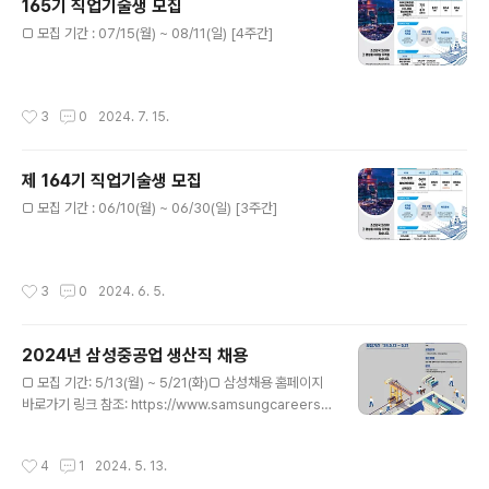
165기 직업기술생 모집
글 내용
□ 모집 기간 : 07/15(월) ~ 08/11(일) [4주간]
작성시간
3
0
2024. 7. 15.
제 164기 직업기술생 모집
글 내용
□ 모집 기간 : 06/10(월) ~ 06/30(일) [3주간]
작성시간
3
0
2024. 6. 5.
2024년 삼성중공업 생산직 채용
글 내용
□ 모집 기간: 5/13(월) ~ 5/21(화)□ 삼성채용 홈페이지
바로가기 링크 참조: https://www.samsungcareers.c
om/hr/?no=16585 SAMSUNG CAREERS원활한 홈
페이지 이용을 위해 최신 브라우저로 업데이트해주세요.
작성시간
4
1
2024. 5. 13.
업데이트 하러 가기www.samsungcareers.com