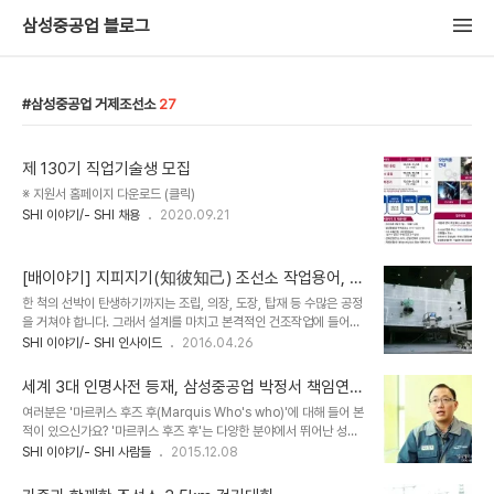
삼성중공업 블로그
삼성중공업 거제조선소
27
제 130기 직업기술생 모집
※ 지원서 홈페이지 다운로드 (클릭)
SHI 이야기/- SHI 채용
2020.09.21
[배이야기] 지피지기(知彼知己) 조선소 작업용어, 총
정리!!
한 척의 선박이 탄생하기까지는 조립, 의장, 도장, 탑재 등 수많은 공정
을 거쳐야 합니다. 그래서 설계를 마치고 본격적인 건조작업에 들어가
면, 보통 선박 한 척을 완성하는데 천 명 이상의 인력이 투입됩니다. 어
SHI 이야기/- SHI 인사이드
2016.04.26
마어마하죠? 그만큼 다양한 작업들이 진행되기 때문인데요. 이때 족
장, 취부, 곡직…이름만 들어서는 도대체 감이 안오는 낯선 용어들도
세계 3대 인명사전 등재, 삼성중공업 박정서 책임연구
많이 등장합니다. 자, 그래서 준비했습니다. 선박건조의 핵심! 조선소
원
여러분은 '마르퀴스 후즈 후(Marquis Who's who)'에 대해 들어 본
작업용어 총정리 들어갑니다~~ ^^ ▲ 전처리가 완료된 철판 절단 절
적이 있으신가요? '마르퀴스 후즈 후'는 다양한 분야에서 뛰어난 성과
단 조선소에서 사용하는 강판이나 스테인리스 합금강판 등을 도면에
를 인정받은 사람들의 데이터베이스를 수록한 세계 3대 인명사전 중
SHI 이야기/- SHI 사람들
2015.12.08
서 요구하는 부재로 플라즈마 절단(전기에너지를 이용한 절단방식)을
하나로서, 정치, 경제 등 분야별로 매년 세계적 인물을 선정해 올리고
이용한 장비나 가스 절단 장비를 이용하여 자동 또는 수동으로 부재를
있습니다. 삼성중공업에도 자신의 분야에서 탁월한 성과를 인정받아
자르는 것 을 말합니다 배재 부재, ..