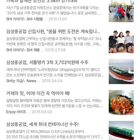
가족과 함께한 조선소 3.5km 걷기대회
'2016년 마르퀴스 후즈 후'에 등재된 인물이 있습니다. 그 주인공인
지난 7일 삼성중공업 거제조선소 운동장에서는 위기극복을 다지는
삼성중공업 ICT 융합기술센터의 박정서 책임연구원을 지금 바로 만
'2015 삼성 가족 한마음 걷기 대회'가 열렸습니다. 궂은 날씨에도 불
나봅니다! ┗ ICT 융합기술센터의 박정서 책임연구원 박정서 책임은
구하고 이 날 행사에는 김효섭 조선소장을 비롯하여 임직원과 선주, 선
SHI 이야기/- SHI 사람들
2015.11.09
2009년 삼성중공업에 입사했습니다. 조선·해양공학(생산공학)을 전
급 및 가족 12,000여명이 참여해 조선소 내 3.5km를 걸었습니다.
공한 박 책임은 입사 전부터 '어떻게 하면 중공업의 제조 경쟁력을 강
┗ 운동장을 가득 메운 임직원과 가족들 김효섭 조선소장은 이 날 개
화할 수 있을까?'를 많이..
삼성중공업 신입사원, "꿈을 위한 도전은 계속됩니
회사를 통해 “오늘 걷기 행사가 삼성중공업이 세계 최고의 회사로 나
다."
삼성중공업에 근무하는 신입사원들과 함께하는 '잘 부탁합니다' 코너.
아가는 도전과 약속의 발걸음이 되길 바란다”고 임직원과 가족들을 격
이번에 함께한 세 명의 신입사원은 공무팀(운영) 이수용 사원, 구매팀
려했습니다. 걷기대회에 참가한 가족들은 모처럼 찾은 아빠의 일터를
(해양구매2) 이하나 사원, 기계지원부 정한길 사원입니다. 지난 몇 달
SHI 이야기/- SHI 채용
2015.07.08
함께 걸으며 대화를 나누고 즐거운 한때를 보냈고, 선주, 선급 가족들
간 삼성중공업에 근무하면서 느낀 점들을 들어봤습니다. 함께 만나보
도 함께 해 그 의미를 더 했습니다. 유모차를 끌고 나온 임직원 아내 이
시죠! ^^ ┗ 왼쪽부터 이수용 사원, 이하나 사원, 정한길 사원 Q. 안녕
진영씨는 “남편이 일하는 곳을 직..
삼성중공업, 셔틀탱커 3척 3,702억원에 수주
하세요! 자기소개 부탁합니다. 수용 : 안녕하세요, 공무팀 신입사원 이
세계 최대 선박박람회 '노르쉬핑(Nor-Shipping)2015'이 열리고
수용입니다. 공무팀은 조선소의 기계, 중장비, 가스, 전기, 건물 등 모
있는 노르웨이 오슬로에서 반가운 소식을 전해왔습니다. 삼성중공업
든 설비를 관리하는 부서인데요. 저는 운영 및 기획 업무를 담당하고
은 오슬로 현지에서 미주지역 선사와 셔틀탱커(Shuttle Tanker) 3
SHI는 지금/- News
2015.06.04
있습니다. 좌우명인 Stay Curious(호기심을 가져라)을 실천하며 항
척, 3,702억원(미화 약 3억 3천만 달러) 규모의 선박 건조 계약을
상 선배들을 온갖 질문으로 귀찮게 하고 있죠. 하나 : 안녕하세요! 신입
체결했습니다. ┃삼성중공업이 건조한 15만DWT급 셔틀탱커 이 선
사원 이하나 ..
거제의 맛, 어머! 이건 꼭 먹어야 해!
박은 길이 293m, 폭 49m의 15만 5,000 DWT급 셔틀탱커이며
살랑살랑 봄바람에 마음은 벌써 콩밭에 가있지는 않으신지요. 거제는
납기는 2018년 2월까지인데요. 인도 후에는 캐나다 동부 해상 유전
이미 거리 곳곳에 벚꽃이 만개해 완연한 봄기운을 느낄 수 있는데요.
에 투입될 예정입니다. 셔틀탱커는 해상 유전에서 생산한 원유를 선적
서울보다 먼저 봄꽃을 만나고 싶으시다면 지금 바로 배낭을 둘러메고
Enjoy 라이프
2015.04.03
해, 육상의 저장기지로 실어 나르는 역할을 하는 유조선입니다. 유럽의
거제도로 출발~! 보통 여행 계획을 세울때는 여행코스와 함께 꼭 알아
북해(North Sea)와 캐나다 동부, 브라질 해상 유전지대에 주로 투입
보는 것이 있죠. 바로 그 지역만의 특색있는 음식을 맛보는 것인데요.
됩니다. 셔..
삼성중공업, 세계 최대 컨테이너선 수주!
이번주는 주말 나들이를 위한 거제도 맛기행을 준비해봤습니다. 거제
삼성중공업이 日 MOL(Mitsui O.S.K Lines)社로부터
도 여행시 절대 놓치지 마세요! 자, 그럼 지금부터 시작합니다~군침주
20,100TEU급 초대형 컨테이너선 4척을 6,810억원(6억 1,957만
의! ^^ 1. 멍게비빔밥 첫번째로 만날 볼 거제의 맛은 바로 '멍게비빔밥'