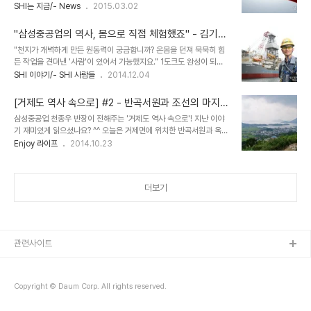
달러)에 수주하며 세계 최대 크기 컨테이너선 수주 기록을 경신했습니
SHI는 지금/- News
2015.03.02
입니다. 거제도를 대표하는 별미이죠. 멍게비빔밥은 따근한 밥에 멍게
다. 20,100TEU급은 현재까지 발주된 컨테이너선 가운데 세계 최대
와 양념을 버무려 참기름, 김 가루와 함께 비벼먹는 것인데요. 달달하
크기입니다. └ 20,100TEU급 컨테이너선 조감도 삼성중공업은 지
면서도 쌉쌀한 멍게의 맛은 잃었..
"삼성중공업의 역사, 몸으로 직접 체험했죠" - 김기탁
난 해 7월에도 모나코 스콜피오(Scorpio)社로부터 19,200TEU급
기성
"천지가 개벽하게 만든 원동력이 궁금합니까? 온몸을 던져 묵묵히 힘
컨테이너선을 수주하며 세계 최대 크기 컨테이너선 수주 기록을 수립
든 작업을 견뎌낸 '사람'이 있어서 가능했지요." 1도크도 완성이 되지
한 바 있는데요. 이번에 수주한 컨테이너선은 길이 400m, 폭
않았던 1979년 겨울, 황량한 거제조선소로 부푼 꿈을 안고 찾아왔던
SHI 이야기/- SHI 사람들
2014.12.04
58.8m, 높이 32.8m로 갑판 면적이 축구장 4개 넓이에 해당하는
삼성중공업 김기탁 기성은 36년이 지난 지금까지 삼성중공업의 역사
초대형 선박으로, 납기는 2017년 8월까지입니다. 삼성중공업의 이번
와 함께하고 있습니다. 더 나은 품질을 위해 매순간 고민하고 시도한다
수주는 2만TEU급 ..
[거제도 역사 속으로] #2 - 반곡서원과 조선의 마지막
는 김기탁 기성의 이야기를 통해 삼성중공업의 지난 날을 되돌아봤습
성(城)
삼성중공업 천종우 반장이 전해주는 '거제도 역사 속으로'! 지난 이야
니다. 김기탁 기성은 1979년 2월부터 거제조선소와 인연을 맺었습니
기 재미있게 읽으셨나요? ^^ 오늘은 거제면에 위치한 반곡서원과 옥산
다. 대구가 고향인 김 기성은 고등학교 재학시절 배관 전공을 하며 중
금성으로 가봅니다. 거제도 여행을 계획하시는 분들 혹은 거제에 살면
Enjoy 라이프
2014.10.23
동의 건설 현장으로 가서 일하겠다는 꿈을 가졌던 청년이었습니다. 그
서 문화재는 접하지 못하셨던 분들 모두에게 좋은 정보가 되리라 생각
런 그가 삼성그룹 공채 시험을 합격하고 큰 꿈을 품고 온 거제조선소는
합니다. 먼저 반곡서원으로 떠나기 전 서원과 향교의 차이점을 알고갑
그야말로 허허벌판이었습니다. "그때랑..
시다! 서원? 향교? 비슷해보이지만 약간 다른데요. 서원은 사립학교,
더보기
향교는 공립학교라고 생각하시면 됩니다. 거제 유일의 서원인 '반곡서
원'은 우암 송시열 선생이 거제에서 약 1년간 유배생활을 하며 거제지
역의 유림들에게 강학하였는데, 이것이 계기가 되어 우암선생을 배향
하는 서원이 세워지게 되었답니다. 자, 그럼 반곡서원을 다같이 둘러볼
까요?! ┗ 사진 1. 강당정면, 2. 강..
관련사이트
Copyright © Daum Corp. All rights reserved.