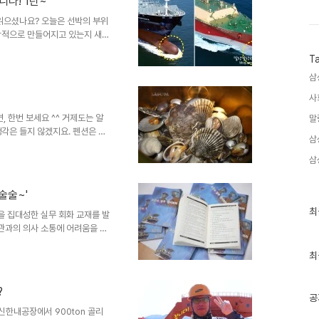
다! 1탄~
 화이팅 인터뷰까지~^---^ㅎ
~ 작년 대비 ..
 읽으셨나요? 오늘은 선박의 부위
학적으로 만들어지고 있는지 새삼
(bulbous bow)인데요. 아
T
 툭 튀어나온거 보이시죠?? 이
bulbous bow)라고도 한답니
삼
것과 같이~ 물의 저항을 줄여주는
사
체와 물의 마찰로 인해 생기는 마
요. 사진처럼 ..
 한번 보세요 ^^ 거제도는 알
말
각은 들지 않겠지요. 펜션은 잡
삼
 소개합니다. 굴 구이 혹은 조개
니 굴찜 혹은 조개찜이 맞다고
삼
 펜션을 잡았다면 이제 찜통 하
거예요. 아깝다 생각하지 마시고
술술~'
다면 서호시장, 중앙시장. 거제
최
최
건 해물 파는곳이 있답니다. 일
 집대성한 실무 회화 교재를 발
근
관과의 의사 소통에 어려움을 겪
글
 발간해 직원들로부터 좋은 반응
과
인
 공정별 검사를 진행하는 조선업
최
기
독관이 상주하고 있는데요. 직장
글
 직접 의사소통을 해야 하는 일선
?
 조선소 품질검사요원의 통역을
공
성중공업이 발간한 교재는 기본적
신한내공장에서 900ton 골리