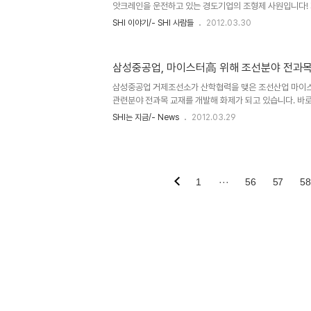
인 안부 인사와 간단한 대..
앗크레인을 운전하고 있는 경도기업의 조형제 사원입니다! 자
장 가장 높은 곳에서 일하는 사람을 소개하려고 합니다~ 
SHI 이야기/- SHI 사람들
2012.03.30
랑하는 900ton 골리앗크레인의 오퍼레이뤄~ 조형제 사
인은 받침장치가 달린 대형 크레인으로, 'ㄷ'자를 옆으로 세
무거운 물건을 위로 들어올리는 데 사용하는 중장비입니다.
삼성중공업, 마이스터高 위해 조선분야 전과목
야 하는 선박건조에 있어서 이 골리앗 크레인의 역할은 지대
공업 블로그 內 유쾌한+SHI사람들 내용 中에서) 삼성중공
삼성중공업 거제조선소가 산학협력을 맺은 조선산업 마이
이 두..
관련분야 전과목 교재를 개발해 화제가 되고 있습니다. 바로 
터고인 거제공업고등학교에서 김병수 상무(총무팀), 김종우
SHI는 지금/- News
2012.03.29
황영무 원장, 김현근 교장 및 관계자 50명이 참석해 ‘교재
답니다. 삼성중공업은 지난 '08년부터 거제공고와 산학협력
한 세부계획을 수립했는데요. 거제조선소에서는 5년 이상 
문가와 석·박사 출신 사원 약 60명이 참여했고 학교측에서
탰습니다. 그 결과 '09년 6종에 이어 '10년 5종, '11년
1
···
56
57
58
해..