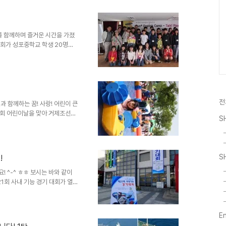
박의 앞부분이 아니라 뒤쪽에 있
에 있는 경우 그 흔들리는 정도
위해서 입니다. ^^ 아래는 조타
템과 운항제어 시스템 ..
 함께하며 즐거운 시간을 가졌
학회가 성포중학교 학생 20명을
를 개최했는데요. 금싸라기 장학회는
생들의 외국어 능력향상을 위해 매
 문화관에서 출발해 거제시 동부
 만들었습니다. 이어 각자 정한
드럽게 했습니다. 저녁시간에는
전
국적의 선생님들이 직접 모국을
 함께하는 꿈! 사랑! 어린이 큰
90회 어린이날을 맞아 거제조선소
S
제'와 연계해 어린이들에게 꿈과
주고자 마련되었는데요. 이날 행사
8시 30분부터 엄마, 아빠의 손
다채로운 프로그램을 즐기며 행복
S
!
싱 카 등 다양한 놀이시설이 운영
장도 펼쳐졌습니다. 또한, ..
 ^-^ ㅎㅎ 보시는 바와 같이
21회 사내 기능 경기 대회가 열
구요~ 이곳에선 개막식이 진행되었
 볼까요? ^^ 뿅~ 사내 연수원
이 틀리지만~ 이곳 연수원이 메인
E
앞서 각 경기장 마다 경기 설명을