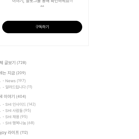
이야기, 블로그를 통해 확인하세요~!
^^
구독하기
체 글보기
(728)
HI는 지금
(209)
- News
(197)
- 알려드립니다
(11)
HI 이야기
(404)
- SHI 인사이드
(142)
- SHI 사람들
(95)
- SHI 채용
(95)
- SHI 행복나눔
(68)
njoy 라이프
(112)