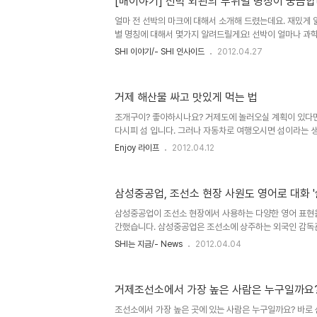
[배이야기] 선박 외관의 부위별 명칭이 궁금합니
하고 있어요~ 선수들의 각오 인터뷰와 응원 나온 부서원들의
ㅎ 지금 이곳에선 의장 단체팀들의 경기 설명회를 하고 있어요
얼마 전 선박의 마크에 대해서 소개해 드렸는데요. 재밌게
별 명칭에 대해서 몇가지 알려드릴게요! 선박이 얼마나 과
느끼게 되실거예요~! 제일 먼저 소개할 명칭은 바로! 구상선수
SHI 이야기/- SHI 인사이드
2012.04.27
래 사진을 보시면, 선수부의 수면 아래 혹같이 둥근모양으로
둥근 부분을 벌브(bulb)라고 하고, 이 선수를 벌버스 바우(
다. 돌고래 입처럼 생겼죠?? ^^ 여러분이 짐작(?)하시는 
거제 해산물 싸고 맛있게 먹는 법
역할을 하고 있답니다. 선박이 나아갈 때 물의 저항에는 선
찰저항과, 파도를 만들면서 생기는 조파저항이라는 게 있는데
조개구이? 좋아하시나요? 거제도에 놀러오실 계획이 있다면,
다시피 섬 입니다. 그러나 자동차로 여행오시면 섬이라는 생
으셨는지 모르겠습니다. 펜션에서 해 먹을 수 있는 조개찜을
Enjoy 라이프
2012.04.12
구이를 숯불에 구워 먹는다고 생각했는데, 거제도에 있다보
생각합니다. 그런데 왜 이것을 구이라고 표현하는지 ㅎㅎㅎ
나를 구입합니다. 시장에 가신다면 아마 만오천원 정도 할
삼성중공업, 조선소 현장 사원도 영어로 대화 '
투자합니다. 이제는 시장을 알아보겠습니다. 통영쪽에 계신
도로 오셨다면 고현시장, 옥포 중앙시장으로 가는거죠. 무조
삼성중공업이 조선소 현장에서 사용하는 다양한 영어 표현을
단 저는 가족이..
간했습니다. 삼성중공업은 조선소에 상주하는 외국인 감독
는 현장 근무자들을 위해 '조선소 실무영어회화 소책자'를
SHI는 지금/- News
2012.04.04
을 얻고 있답니다. 선주사에서 파견 나온 외국인 감독관이
의 특성상 삼성중공업 거제조선소에는 수백명의 외국인 감
이나 반장, 라인QC(현장 품질담당자) 등 외국인 감독관과
거제조선소에서 가장 높은 사람은 누구일까요
관리자들의 회화 실력이 부족해 감독관들을 수시로 접하는
거쳐야 하는 상황이 많은 것이 현실이었습니다. 이번에 삼
조선소에서 가장 높은 곳에 있는 사람은 누구일까요? 바로 