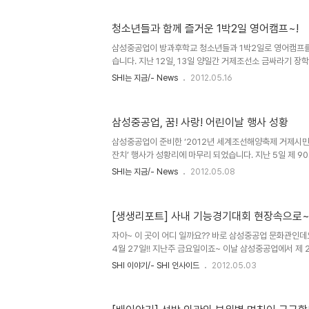
은 일반적으로 선박의 뒷부분에 위치하고 있는데요. 왜 선
는 걸까요? 이는 선체의 안정성을 위해서랍니다. 선체 앞쪽
청소년들과 함께 즐거운 1박2일 영어캠프~!
가 더 커지기 때문이죠. 또하나! 갑판의 상태를 잘 감시하기 
실의 내부 모습입니다. 첨단 기능을 갖춘 항해 장비 통합시스
삼성중공업이 방과후학교 청소년들과 1박2일로 영어캠프를
습니다. 지난 12일, 13일 양일간 거제조선소 금싸라기 장
대상으로 ‘외국인 선생님과 함께하는 English Camp’
SHI는 지금/- News
2012.05.16
지난 2008년부터 도농간 교육격차 해소 및 외곽지역 학
년 영어캠프를 실시하고 있습니다. 12일 오후 거제조선소
면의 한 리조트에 도착한 학생들은 곧바로 4명씩 5개 팀을
삼성중공업, 꿈! 사랑! 어린이날 행사 성황
팀 이름과 구호 등을 영어로 소개하며 딱딱한 분위기를 부
선급회사 ABS에서 원어민 교사로 참여한 미국과 브라질 
삼성중공업이 준비한 ‘2012년 세계조선해양축제 거제시민과
소개하기도..
잔치’ 행사가 성황리에 마무리 되었습니다. 지난 5일 제 
A운동장에서 열린 이번 행사는 '2012년 세계조선해양축
SHI는 지금/- News
2012.05.08
희망을 심어 주고 마음껏 뛰어 놀 수 있는 하루를 만들어 
장을 찾은 총 인원은 무려 3만2천여명에 달했습니다. 오전 
을 잡고 삼삼오오 입장한 아이들은 삼성중공업이 준비한 
[생생리포트] 사내 기능경기대회 현장속으로~
한 하루를 보냈습니다. 운동장 중앙에는 장애물 통과, 레이
되었으며, 승마, 리본공예 등 가족이 함께 할 수 있는 체험의 
자아~ 이 곳이 어디 일까요?? 바로 삼성중공업 문화관인데요!
4월 27일!! 지난주 금요일이죠~ 이날 삼성중공업에서 제 
렸습니다!! 근데 문화관에서 대회를 하느냐?? 그건 아니
SHI 이야기/- SHI 인사이드
2012.05.03
답니다! 자, 그럼 본격적으로 기능경기대회 현장속으로 들어가
으로 장소를 옮겼습니다!! ^0^ ㅎㅎ 각 종목 마다 경기장
무대이기에 이곳으로 흘러 들어 왔습니다! ^--^;; 경기에 