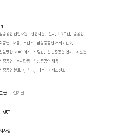
ag
성중공업 신입사원,
신입사원,
선박,
LNG선,
중공업,
회공헌,
채용,
조선소,
삼성중공업 거제조선소,
랑말랑한 SHI이야기,
드릴십,
삼성중공업 입사,
조선업,
성중공업,
봉사활동,
삼성중공업 채용,
성중공업 블로그,
삼성,
나눔,
거제조선소,
근글
인기글
근댓글
지사항