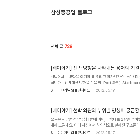
삼성중공업 블로그
전체 글
728
[배이야기] 선박 방향을 나타내는 용어의 기원
선박에서는 방향을 얘기할 때 뭐라고 할까요? ^^ Left / Ri
닙니다~ 선박에선 방향을 꺾을 때, Port(좌현), Starboar
는 뱃머리를 향해서 좌측의 뱃전, Starboard는 뱃머리
SHI 이야기/- SHI 인사이드
2012.05.19
죠. 아래 사진을 보시면, 쉽게 이해가 되실거예요. 그런데, 왜 
쓰는 것일까요? 이 용어의 유래는 바이킹 시대로 거슬러 
박의 타(Rudder)가 선미 중앙에 있지 않고, 선미 오른쪽
[배이야기] 선박 외관의 부위별 명칭이 궁금합
때 타가 있는 우현으로는 접안이 어렵고, 좌현으로만 가능했
의 우현을 '키를 잡다, 조종하다'라는 의미..
오늘은 지난번 선박명칭 1탄에 이어, 약속대로 2탄을 준비했
개해 드릴게요. 아래 사진에서 하얀색으로 칠해진 구조물이 보
설명해 드렸는데요. 유리창들이 일렬로 늘어선 곳이 바로 조타
SHI 이야기/- SHI 인사이드
2012.05.17
House(휠하우스)'라고 부르는 곳 입니다. 선박에서 가장