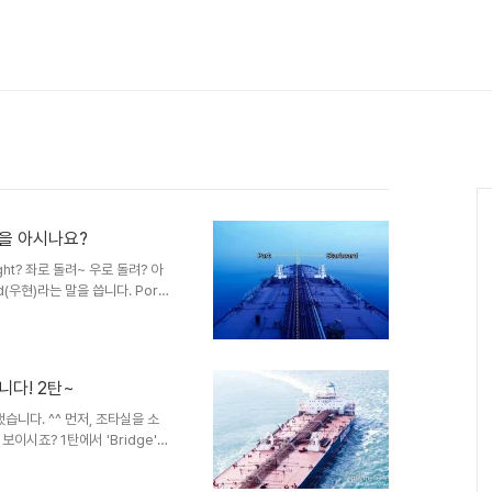
을 아시나요?
ght? 좌로 돌려~ 우로 돌려? 아
d(우현)라는 말을 씁니다. Port
를 향해서 우측의 뱃전이라는 의미
Port와 Starboard라는 말을
올라갑니다. 당시에는 지금처럼 선
에 있었기 때문에, 선박을 정박할
니다! 2탄~
습니다. 그래서 타가 있는 선박
습니다. ^^ 먼저, 조타실을 소
이시죠? 1탄에서 'Bridge'를
실, 영어로는 'Wheel
 높은 곳에 위치하고 있죠. 조타실