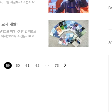
, 그럼 지금부터! 조선소 작업
삼성중공업 최고 톤수의 위엄을 자
페
F
이
원을 만나러 고고싱~ 골리앗 크레
스
워 놓은 모양으로 되어 있으며,
북
 따라서, 무거운 블록을 이동해
트
 교재 개발!
하다고 볼 수 있지요. (↑삼성중
위
업에는 900ton 골리앗 크레인
터
스터고를 위해 국내기업 최초로
플
어제(3/28)! 조선분야 마이스
러
 상무(인사기획팀), 기술연수원
Ar
그
개발 및 발전기금 전달식’을 가졌
인
을 맺고 17종의 교재개발에 대
풍부한 실무 경험을 갖춘 현장전
Ca
도 30명의 전공교사가 힘을 보
 6종이 경남교육청의 심의를 통과
59
60
61
62
···
73