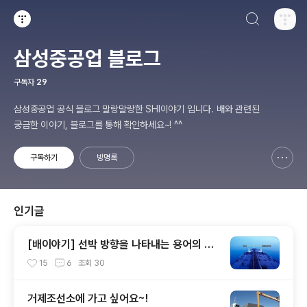
검색하기
티스토리
삼성중공업 블로그
구독자
29
삼성중공업 공식 블로그 말랑말랑한 SHI이야기 입니다. 배와 관련된
궁금한 이야기, 블로그를 통해 확인하세요~! ^^
구독하기
방명록
신고하기 레이어
열기
인기글
[배이야기] 선박 방향을 나타내는 용어의 기
원을 아시나요?
15
6
조회
30
거제조선소에 가고 싶어요~!