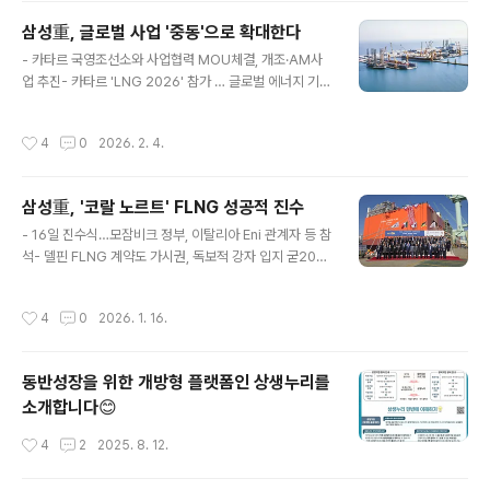
힘.이 날 개소식에는 이왕근 삼성중공업 최고운영책임자(C
삼성重, 글로벌 사업 '중동'으로 확대한다
OO)와 하라 마다낫(Hala Madanat) SDSU 연구 혁신
글 내용
부총장, 벤 무어(Ben Moore) 샌디에이고시(市) 글로벌
- 카타르 국영조선소와 사업협력 MOU체결, 개조·AM사
협력 최고책임자, 마크 캐퍼티(Mark Cafferty) 샌디에이
업 추진- 카타르 'LNG 2026' 참가 … 글로벌 에너지 기업
고 지역경제개발공사 최고경영책임자 등 관계자 60여명이
과 협력 논의 2025.2.4(水)삼성중공업은 카타르 도하에
참석함.샌디에이고는 미국 서부 지역 최대 조..
서 열리고 있는 'LNG 2026'에서 중동지역으로 글로벌 사
작성시간
4
0
2026. 2. 4.
업 확대를 위해 카타르 국영 조선소인 QSTS(Qatar Ship
yard Technology Solutions)와 사업협력 MOU를 체
결한다고 4일 밝힘.카타르 동부에 위치한 QSTS는 세계
삼성重, '코랄 노르트' FLNG 성공적 진수
최대 LNG 선사인 카타르 국영 나킬라트(Nakilat)의 자회
글 내용
사로, 지금까지 LNG 운반선 등 2천여 척의 수리 실적을 보
- 16일 진수식…모잠비크 정부, 이탈리아 Eni 관계자 등 참
유한 조선소임.이번 MOU 체결을 통해 삼성중공업과 QS
석- 델핀 FLNG 계약도 가시권, 독보적 강자 입지 굳202
TS는 개조, AM(After Market)분야 협력을 우선 추진하
5.1.16(금) 삼성중공업은 거제조선소에서 이탈리아 국영
기로 함.양사는 △탈탄소, 에너지..
에너지 기업인 Eni가 발주한 부유식 LNG 생산설비(FLN
작성시간
4
0
2026. 1. 16.
G) '코랄 노르트(Coral Norte)'의 진수식을 개최했다고 1
6일 밝힘. 이날 진수식에는 최성안 삼성중공업 대표이사
(부회장)을 비롯해 에스테바오 팔레(Estevao Pale) 모잠
동반성장을 위한 개방형 플랫폼인 상생누리를
비크 광물자원 및 에너지부 장관, 귀도 브루스코(Guido B
소개합니다😊
rusco) Eni COO, 야마다 쇼지(Yamada Shoji) JGC 대
표 등 관계자 80여명이 참석함.코랄 노르트는 앞서 삼성중
작성시간
4
2
2025. 8. 12.
공업이 2017년 Eni로부터 수주해 2021년 인도한 아프리
카 최초의 극심해 FLNG '코..