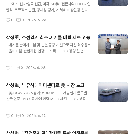
브렛 베이커(Brett Baker) 블랙&비치(Black & Veatch)
- 그리스 선사·영국 선급, 미국 AI서버 전문사와 FDC 사업
Project Director 등 주요 관계자 등 70여명이 참석함.
협력 ·프로젝트 발굴, 경제성 평가, AI서버 해상환경 설치
삼성중공업은 진수 이후 핵..
검토 등 2026. 6. 3(수)삼성중공업이 AI 수요 증가로 주
작성시간
0
0
2026. 6. 26.
목받고 있는 '부유식 데이터센터 (Floating Data Cente
r, FDC)' 시장 선점을 위해 프로젝트 발굴 및 투자, 핵심 기
술까지 다각도로 글로벌 협력을 확대함.삼성중공업은 이달
삼성重, 조선업계 최초 폐기물 매립 제로 인증
1일부터 5일까지(현지시간) 그리스 아테네 에서 개최되는
글 내용
- 폐기물 관리시스템 및 선별 공정 개선으로 자원 회수율↑
세계 최대 선박 박람회 '포시도니아 2026'에 참가해 FDC
- 올해 3월 '순환자원 인정'도 취득 … ESG 경영 실천 노력
사업 협력을 강화한다고 3일 밝힘.포시도니아에는 삼성중
지속2026.4.28(화) 삼성중공업이 조선소에서 발생하는
공업 최성안 대표이사(부회장)을 비롯해 이왕근 조선해양
폐기물 재활용률을 높이며 ESG 경영을 강화하고 있음.삼
부문장(부사장), 안영규 기술개발본부장(부사장) 등 경영진
작성시간
1
0
2026. 6. 26.
성중공업은 글로벌 안전규격 인증기관인 미국 유엘솔루션
이 참석해 글로벌 선사들과 협력 방안을..
(UL Solutions)으로부터 '폐기물 매립 제로(ZWTL)' 인
증 수여식을 28일 거제 조선소에서 개최했다고 밝힘.이번
삼성重, 부유식데이터센터로 美 시장 노크
수여식에는 남궁금성 삼성중공업 조선소장(부사장)과 윤혜
글 내용
진 유엘솔루션 한국지사 전무 등이 참석함.ZWTL 인증은
- 美 DCW 2026 참가, 50MW FDC 개념설계 글로벌
사업장에서 발생하는 폐기물을 매립하지 않고 재활용하는
선급 인증- ABB 등 사업 협력 MOU 체결… FDC 상용화
비율을 평가해 부여하는 친환경 인증으로 기업의 자원순환
박차2026.4.24(금) 삼성중공업은 20~23일(현지시간)
노력을 평가하는 글로벌 지표임.조선산업은 공정 특성상
나흘간 미국 워싱턴 D.C.에서 열린 '데이터센터월드(DCW
작성시간
0
0
2026. 6. 17.
발생하는 폐기물 종류가 ..
2026)'에서 자체 개발한 '부유식데이터센터(Floating D
ata Center, 이하 FDC)'의 글로벌 시장 진입을 위한 기반
을 마련했다고 24일 밝힘.삼성중공업이 올해 처음 참가한
삼성重, `작업중지권` 강화를 통한 안전문화