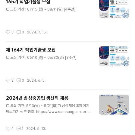
165기 직업기술생 모집
글 내용
□ 모집 기간 : 07/15(월) ~ 08/11(일) [4주간]
작성시간
3
0
2024. 7. 15.
제 164기 직업기술생 모집
글 내용
□ 모집 기간 : 06/10(월) ~ 06/30(일) [3주간]
작성시간
3
0
2024. 6. 5.
2024년 삼성중공업 생산직 채용
글 내용
□ 모집 기간: 5/13(월) ~ 5/21(화)□ 삼성채용 홈페이지
바로가기 링크 참조: https://www.samsungcareers.c
om/hr/?no=16585 SAMSUNG CAREERS원활한 홈
페이지 이용을 위해 최신 브라우저로 업데이트해주세요.
작성시간
4
1
2024. 5. 13.
업데이트 하러 가기www.samsungcareers.com