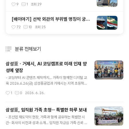
9
1
조회
29
[배이야기] 선박 외관의 부위별 명칭이 궁금
합니다! 1탄~
72
10
조회
25
분류 전체보기
주요 글 목록
삼성重ㆍ거제시, AI 코딩캠프로 미래 인재 양
성에 앞장
글 내용
- 코딩부터 AI 콘텐츠 제작까지... 가족이 함께한 디지털 교
육 2026.6.26(금) 삼성중공업과 거제시는 지역 초등학생
과 학부모를 대상으로 'AI 코딩캠프'를 개최해 AI 기술과 코
작성시간
1
0
2026. 6. 26.
딩 기초를 체험하고 문제해결 역량을 키울 수 있는 교육 기
회를 제공했다고 26일 밝힘.교육 프로그램은 △ AI 이미
지 및 SNS 콘텐츠 만들기, △ 캐릭터 및 이모티콘 제작,
삼성重, 임직원 가족 초청··· 특별한 하루 보내
△ 센싱 원리와 컴퓨팅 사고 △ 블록코딩 기반의 자동차 경
글 내용
- 조선업 재도약의 현장, 가족과 함께 공유하는 특별한 시
주 등 이론과 실습 중심의 프로그램을 통해 참가자들의 디
간- 회사의 비전과 성과 소개... 임직원 자긍심 가족 신뢰 높
지털 역량과 가족 간 소통을 강화하는 성과를 거둠.6월 한
여 2026.6.22(월)삼성중공업은 5월 10일부터 6월 21일