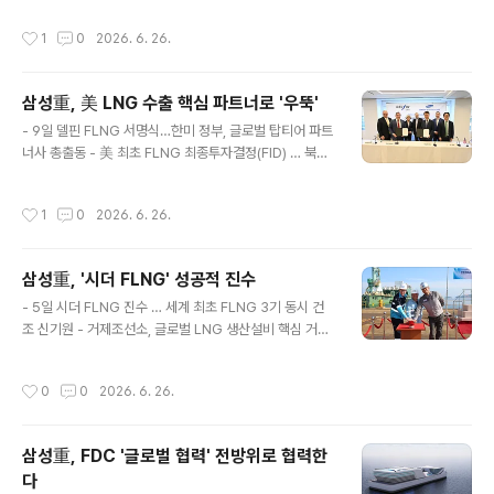
달 간 총 3회에 걸쳐 45명..
까지 총 8차례에 걸쳐 임직원 가족들을 사업장으로 모셔
작성시간
1
0
2026. 6. 26.
'가족 초청 행사'를 진행했다고 22일 밝힘. 행사에 참석한
가족들은 홍보관과 주요 생산 현장을 둘러보며, 세계 최고
수준의 선박 건조 기술과 자동화∙친환경∙디지털 기술이 적
삼성重, 美 LNG 수출 핵심 파트너로 '우뚝'
용된 첨단 조선소를 직접 체험했음.특히, 부모들의 일터에
글 내용
대해 궁금해 하는 자녀들에게 세계 최대 규모의 선박에 승
- 9일 델핀 FLNG 서명식…한미 정부, 글로벌 탑티어 파트
선할 수 있는 기회를 제공하고, 선박 모형의 레고 블록 및
너사 총출동 - 美 최초 FLNG 최종투자결정(FID) … 북미
명예사원증 등 기념 선물을 수여하여 잊지 못할 유익한 시
FLNG 시장 확대 신호탄- 델핀 FLNG 2,3호기 후속 발주
간을 가졌음.또한 회사는 현재의 성과가 임직원들의 헌신
속도 … 추가 수주 청신호2026.6.10(수)삼성중공업은 미
작성시간
1
0
2026. 6. 26.
과 가족들의 변함..
국 최초 해상 LNG 수출의 전초 기지가 될 '델핀 FLNG 프
로젝트'의 본 계약 서명식을 개최했다고 10일 밝힘.미국 현
지시간으로 9일 워싱턴 D.C.에서 열린 서명식은 삼성중공
삼성重, '시더 FLNG' 성공적 진수
업이 2일 공시한 29억달러(4.3조원) 규모의 델핀 FLNG
글 내용
1호기 건조의 출범을 공식화하고, 미국 역사상 최초로 해상
- 5일 시더 FLNG 진수 … 세계 최초 FLNG 3기 동시 건
FLNG 프로젝트의 최종투자결정(FID)이 성공적으로 완료
조 신기원 - 거제조선소, 글로벌 LNG 생산설비 핵심 거점
된 것을 기념하기 위해 마련됐음.이번 델핀 FLNG 프로젝
도약- '스마트조선소'가 이끈 제조 혁신 … 'FLNG 양산시
트를 시작으로 미국 내 해상 FLNG 사업이 본..
대` 기반 완성2026.6.5(금)삼성중공업은 캐나다 브리티
작성시간
0
0
2026. 6. 26.
시컬럼비아주 키티마트 연안에 투입될 부유식 LNG 생산
설비인 '시더(Cedar) FLNG'의 진수식을 성공적으로 개
최했다고 5일 밝힘.이날 진수식에는 이동현 삼성중공업 해
삼성重, FDC '글로벌 협력' 전방위로 협력한
양사업본부장(부사장)과 스튜어트 테일러(Stuart Taylo
다
r) 펨비나(Pembina Pipeline) 수석 상임고문을 포함해
글 내용