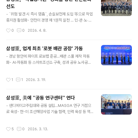
DCW 2026은 급증하는 데이터센터 인프라 수요 증가에
선도
대응하기 위한 기술, 투자 방향성을 가늠할 수 있는 북미 지
글 내용
역 대표 행사임.FDC는 AI 기술 상용화에 따라 폭발적 수요
- `위험 발견 시 즉시 멈춤`, 손실보전제 도입 等으로 작업
증가가 예상되는 데이터센터의 부유식 모델로 육지가 아닌
중지권 활성화- 안전이 경영 제 1원칙 실천 … 민∙관∙노∙사
강이나 바다 위에 설치해 부지 확보, 전..
합동 선포삼성중공업은 `근로자가 안전할 권리`를 철저하
작성시간
0
0
2026. 4. 8.
게 보장하고 안전경영의 새로운 패러다임을 제시하는 `작
업중지권 선포식`을 26일 개최했음.이날 선포식에는 남궁
금성 안전보건경영책임자(CSO,부사장)와 최원영 노동자
삼성重, 업계 최초 '로봇 배관 공장' 가동
협의회위원장, 윤진석 사내협력회사 협의회장을 비롯해 김
글 내용
- 경남 함안에 파이프 로보팹 준공…배관 스풀 제작 자동
인철 고용노동부 통영지청장, 정종득 안전보건공단 부산광
화- AI·자동화 등 스마트조선소 구축, 성과 공유 노사공감
역본부장 등 유관부처 관계자와 해외 선주 및 임직원 등 14
대 2026.03.16(月)삼성중공업이 조선업계 최초로 배관
0여명이 참석하였음.작업중지권은 `위험하면 즉시 멈춘다
스풀(Spool) 제작 자동화 공장인 '파이프 로보팹(PIPE R
`는 원칙을 모든 작업자의 기본 권리이자 의무로 규정하고,
작성시간
1
1
2026. 3. 19.
OBOFAB)' 준공식을 개최하고 본격 가동에 들어간다고 1
현장에서 즉각 실행 가능한 안전문화를 확고히 정착하고자
6일 밝힘.경남 함안 칠서공단에서 개최된 준공식에는 최성
하는 강력한 의지를 담고 있음.이에 따..
안 삼성중공업 대표이사와 산업통상부, ENI, MISC 등 선
삼성重, 美에 ''공동 연구센터'' 연다
주사, 국내외 업계 관계자 70여명이 참석함.이날 행사에
글 내용
함께한 최원영 삼성중공업 노사협의회 위원장은 "AI와 자
- 샌디에이고주립대와 공동 설립…MASGA 연구 거점으
동화는 모든 산업계에서 피할 수 없는 큰 흐름이나, 조선물
로 육성- 한-미 조선해양사업 기술 협력, 인력 육성 등 역할
량 확대로 일자리를 더 늘려 현장사원들의 고용안정과 안
기대 2026.03.13(금)삼성중공업이 미국 내 첫 연구 거점
전한 작업환경을 위해 노사는 원활하게 소통해 나갈 것"이
을 샌디에이고에 설립함.삼성중공업은 미국 샌디에이고주
작성시간
5
0
2026. 3. 13.
라고 함.선박의 혈..
립대학교(SDSU)와 공동으로 'SSAM 센터(SHI-SDSU
Advanced Maritime Center)'를 개소 했다고 13일 밝